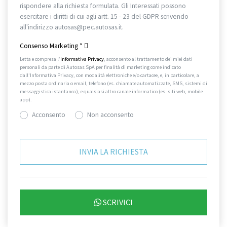
rispondere alla richiesta formulata. Gli Interessati possono
esercitare i diritti di cui agli artt. 15 - 23 del GDPR scrivendo
all'indirizzo autosas@pec.autosas.it.
Informativa completa.
Consenso Marketing
*
Letta e compresa l’
Informativa Privacy
, acconsento al trattamento dei miei dati
personali da parte di Autosas SpA per finalità di marketing come indicato
dall’Informativa Privacy, con modalità elettroniche e/o cartacee, e, in particolare, a
mezzo posta ordinaria o email, telefono (es. chiamate automatizzate, SMS, sistemi di
messaggistica istantanea), e qualsiasi altro canale informatico (es. siti web, mobile
app).
Acconsento
Non acconsento
SCRIVICI