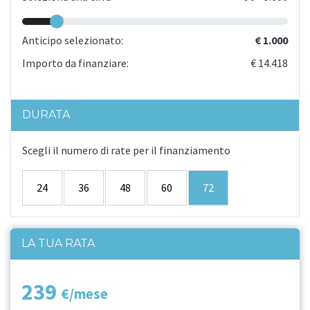
Anticipo selezionato:
€ 1.000
Importo da finanziare:
€ 14.418
DURATA
Scegli il numero di rate per il finanziamento
24
36
48
60
72
LA TUA RATA
239
€/mese