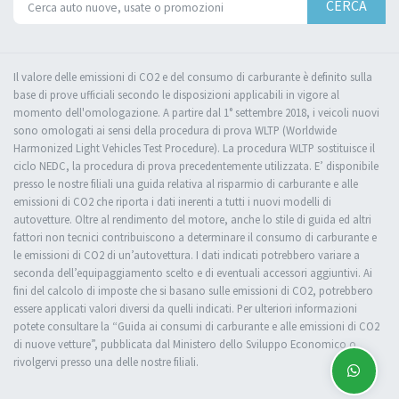
CERCA
Il valore delle emissioni di CO2 e del consumo di carburante è definito sulla
base di prove ufficiali secondo le disposizioni applicabili in vigore al
momento dell'omologazione. A partire dal 1° settembre 2018, i veicoli nuovi
sono omologati ai sensi della procedura di prova WLTP (Worldwide
Harmonized Light Vehicles Test Procedure). La procedura WLTP sostituisce il
ciclo NEDC, la procedura di prova precedentemente utilizzata. E’ disponibile
presso le nostre filiali una guida relativa al risparmio di carburante e alle
emissioni di CO2 che riporta i dati inerenti a tutti i nuovi modelli di
autovetture. Oltre al rendimento del motore, anche lo stile di guida ed altri
fattori non tecnici contribuiscono a determinare il consumo di carburante e
le emissioni di CO2 di un’autovettura. I dati indicati potrebbero variare a
seconda dell’equipaggiamento scelto e di eventuali accessori aggiuntivi. Ai
fini del calcolo di imposte che si basano sulle emissioni di CO2, potrebbero
essere applicati valori diversi da quelli indicati. Per ulteriori informazioni
potete consultare la “Guida ai consumi di carburante e alle emissioni di CO2
di nuove vetture”, pubblicata dal Ministero dello Sviluppo Economico o
rivolgervi presso una delle nostre filiali.