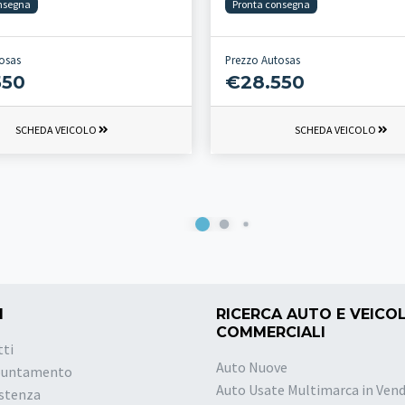
nsegna
Pronta consegna
osas
Prezzo Autosas
550
€28.550
SCHEDA VEICOLO
SCHEDA VEICOLO
I
RICERCA AUTO E VEICOL
COMMERCIALI
tti
Auto Nuove
puntamento
Auto Usate Multimarca in Vend
istenza