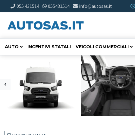
055 431514
055431514
info@autosas.it
AUTO
INCENTIVI STATALI
VEICOLI COMMERCIALI
AGGIUNGI AI PREFERITI