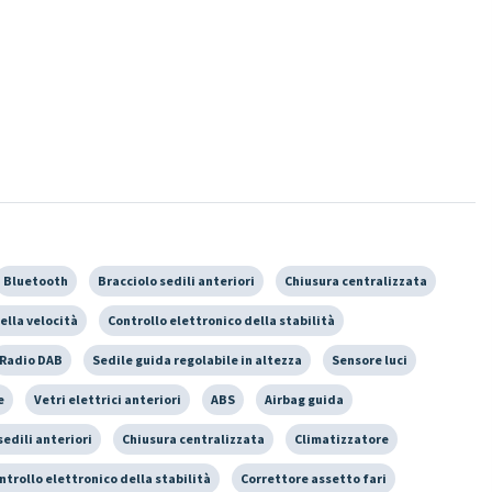
Bluetooth
Bracciolo sedili anteriori
Chiusura centralizzata
ella velocità
Controllo elettronico della stabilità
Radio DAB
Sedile guida regolabile in altezza
Sensore luci
e
Vetri elettrici anteriori
ABS
Airbag guida
sedili anteriori
Chiusura centralizzata
Climatizzatore
ntrollo elettronico della stabilità
Correttore assetto fari