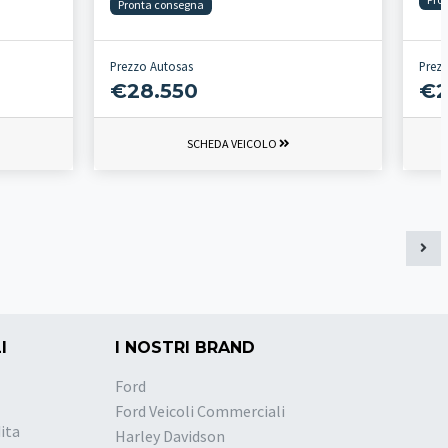
Pronta consegna
Prezzo Autosas
Prez
€28.550
€2
SCHEDA VEICOLO
I
I NOSTRI BRAND
Ford
Ford Veicoli Commerciali
ita
Harley Davidson