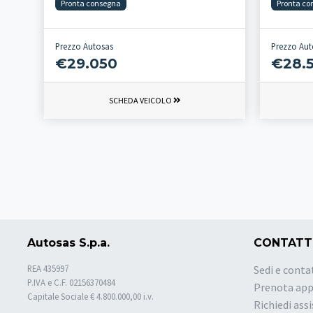
Pronta consegna
Pronta co
Prezzo Autosas
Prezzo Aut
€29.050
€28.
SCHEDA VEICOLO
Autosas S.p.a.
CONTATT
REA 435997
Sedi e conta
P.IVA e C.F. 02156370484
Prenota ap
Capitale Sociale € 4.800.000,00 i.v.
Richiedi ass