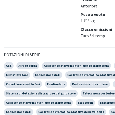
Anteriore
Peso a vuoto
1.795 kg
Classe emissioni
Euro 6d-temp
DOTAZIONI DI SERIE
ABS
Airbag guida
Assistente attivo mantenimento traiettoria
Climatizzatore
Connessione dati
Controllo automatico adattivo d
Correttore assetto fari
Fendinebbia
Pretensionatore cinture
Sistema di detezione distrazione del guidatore
Telecamera posterior
Assistente attivo mantenimento traiettoria
Bluetooth
Bracciolo 
Connessione dati
Controllo automatico adattivo della velocità
Co