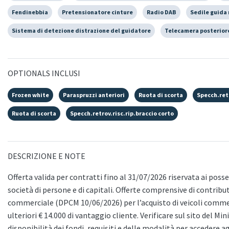
Fendinebbia
Pretensionatore cinture
Radio DAB
Sedile guida 
Sistema di detezione distrazione del guidatore
Telecamera posterior
OPTIONALS INCLUSI
Frozen white
Paraspruzzi anteriori
Ruota di scorta
Specch.retr
Ruota di scorta
Specch.retrov.risc.rip.braccio corto
DESCRIZIONE E NOTE
Offerta valida per contratti fino al 31/07/2026 riservata ai possess
società di persone e di capitali. Offerte comprensive di contribu
commerciale (DPCM 10/06/2026) per l’acquisto di veicoli commerc
ulteriori € 14.000 di vantaggio cliente. Verificare sul sito del Mi
disponibilità dei fondi, requisiti e delle modalità per accedere a