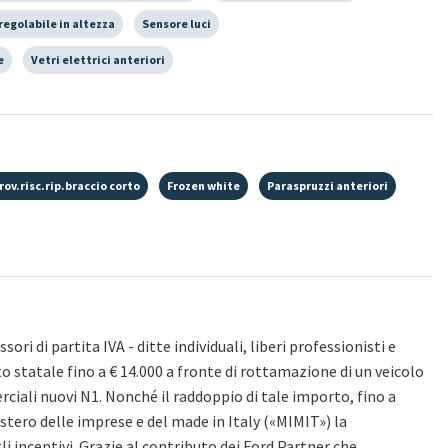
regolabile in altezza
Sensore luci
e
Vetri elettrici anteriori
ov.risc.rip.braccio corto
Frozen white
Paraspruzzi anteriori
ori di partita IVA - ditte individuali, liberi professionisti e
to statale fino a € 14.000 a fronte di rottamazione di un veicolo
iali nuovi N1. Nonché il raddoppio di tale importo, fino a
nistero delle imprese e del made in Italy («MIMIT») la
gli incentivi. Grazie al contributo dei Ford Partner che