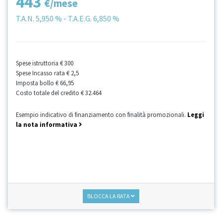
443
€/mese
T.A.N.
5,950 %
- T.A.E.G.
6,850 %
Spese istruttoria
€ 300
Spese Incasso rata
€ 2,5
Imposta bollo
€ 66,95
Costo totale del credito
€ 32.464
Esempio indicativo di finanziamento con finalità promozionali.
Leggi
la nota informativa
BLOCCA LA RATA