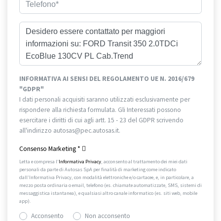
INFORMATIVA AI SENSI DEL REGOLAMENTO UE N. 2016/679
"GDPR"
I dati personali acquisiti saranno utilizzati esclusivamente per
rispondere alla richiesta formulata. Gli Interessati possono
esercitare i diritti di cui agli artt. 15 - 23 del GDPR scrivendo
all'indirizzo autosas@pec.autosas.it.
Informativa completa.
Consenso Marketing
*
Letta e compresa l’
Informativa Privacy
, acconsento al trattamento dei miei dati
personali da parte di Autosas SpA per finalità di marketing come indicato
dall’Informativa Privacy, con modalità elettroniche e/o cartacee, e, in particolare, a
mezzo posta ordinaria o email, telefono (es. chiamate automatizzate, SMS, sistemi di
messaggistica istantanea), e qualsiasi altro canale informatico (es. siti web, mobile
app).
Acconsento
Non acconsento