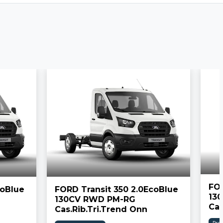
FOR
coBlue
FORD Transit 350 2.0EcoBlue
13
130CV RWD PM-RG
Cas
Cas.Rib.Tri.Trend Onn
Pro