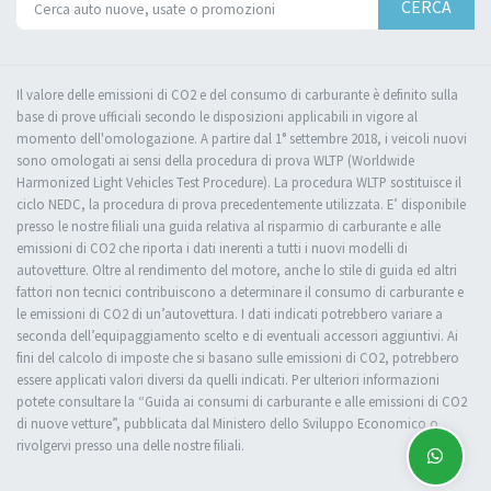
CERCA
Il valore delle emissioni di CO2 e del consumo di carburante è definito sulla
base di prove ufficiali secondo le disposizioni applicabili in vigore al
momento dell'omologazione. A partire dal 1° settembre 2018, i veicoli nuovi
sono omologati ai sensi della procedura di prova WLTP (Worldwide
Harmonized Light Vehicles Test Procedure). La procedura WLTP sostituisce il
ciclo NEDC, la procedura di prova precedentemente utilizzata. E’ disponibile
presso le nostre filiali una guida relativa al risparmio di carburante e alle
emissioni di CO2 che riporta i dati inerenti a tutti i nuovi modelli di
autovetture. Oltre al rendimento del motore, anche lo stile di guida ed altri
fattori non tecnici contribuiscono a determinare il consumo di carburante e
le emissioni di CO2 di un’autovettura. I dati indicati potrebbero variare a
seconda dell’equipaggiamento scelto e di eventuali accessori aggiuntivi. Ai
fini del calcolo di imposte che si basano sulle emissioni di CO2, potrebbero
essere applicati valori diversi da quelli indicati. Per ulteriori informazioni
potete consultare la “Guida ai consumi di carburante e alle emissioni di CO2
di nuove vetture”, pubblicata dal Ministero dello Sviluppo Economico o
rivolgervi presso una delle nostre filiali.