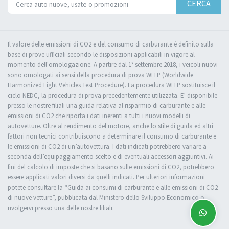
CERCA
Il valore delle emissioni di CO2 e del consumo di carburante è definito sulla
base di prove ufficiali secondo le disposizioni applicabili in vigore al
momento dell'omologazione. A partire dal 1° settembre 2018, i veicoli nuovi
sono omologati ai sensi della procedura di prova WLTP (Worldwide
Harmonized Light Vehicles Test Procedure). La procedura WLTP sostituisce il
ciclo NEDC, la procedura di prova precedentemente utilizzata. E’ disponibile
presso le nostre filiali una guida relativa al risparmio di carburante e alle
emissioni di CO2 che riporta i dati inerenti a tutti i nuovi modelli di
autovetture. Oltre al rendimento del motore, anche lo stile di guida ed altri
fattori non tecnici contribuiscono a determinare il consumo di carburante e
le emissioni di CO2 di un’autovettura. I dati indicati potrebbero variare a
seconda dell’equipaggiamento scelto e di eventuali accessori aggiuntivi. Ai
fini del calcolo di imposte che si basano sulle emissioni di CO2, potrebbero
essere applicati valori diversi da quelli indicati. Per ulteriori informazioni
potete consultare la “Guida ai consumi di carburante e alle emissioni di CO2
di nuove vetture”, pubblicata dal Ministero dello Sviluppo Economico o
rivolgervi presso una delle nostre filiali.