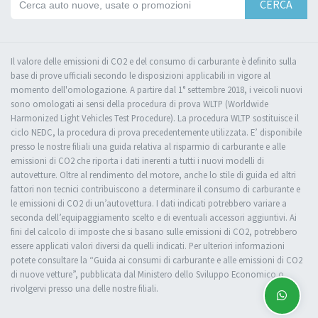
CERCA
Il valore delle emissioni di CO2 e del consumo di carburante è definito sulla
base di prove ufficiali secondo le disposizioni applicabili in vigore al
momento dell'omologazione. A partire dal 1° settembre 2018, i veicoli nuovi
sono omologati ai sensi della procedura di prova WLTP (Worldwide
Harmonized Light Vehicles Test Procedure). La procedura WLTP sostituisce il
ciclo NEDC, la procedura di prova precedentemente utilizzata. E’ disponibile
presso le nostre filiali una guida relativa al risparmio di carburante e alle
emissioni di CO2 che riporta i dati inerenti a tutti i nuovi modelli di
autovetture. Oltre al rendimento del motore, anche lo stile di guida ed altri
fattori non tecnici contribuiscono a determinare il consumo di carburante e
le emissioni di CO2 di un’autovettura. I dati indicati potrebbero variare a
seconda dell’equipaggiamento scelto e di eventuali accessori aggiuntivi. Ai
fini del calcolo di imposte che si basano sulle emissioni di CO2, potrebbero
essere applicati valori diversi da quelli indicati. Per ulteriori informazioni
potete consultare la “Guida ai consumi di carburante e alle emissioni di CO2
di nuove vetture”, pubblicata dal Ministero dello Sviluppo Economico o
rivolgervi presso una delle nostre filiali.