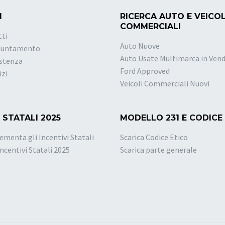
I
RICERCA AUTO E VEICOL
COMMERCIALI
tti
Auto Nuove
puntamento
Auto Usate Multimarca in Vend
istenza
Ford Approved
izi
Veicoli Commerciali Nuovi
 STATALI 2025
MODELLO 231 E CODICE
ementa gli Incentivi Statali
Scarica Codice Etico
Incentivi Statali 2025
Scarica parte generale