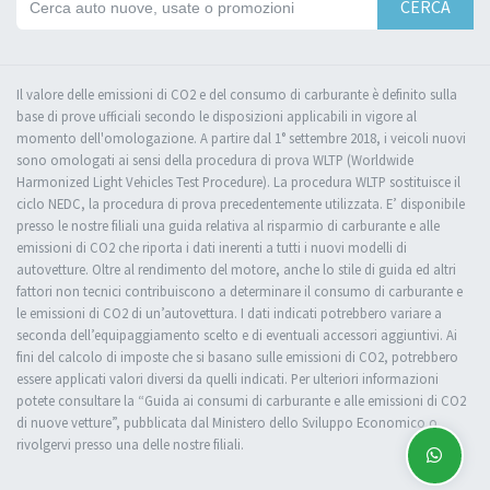
CERCA
Il valore delle emissioni di CO2 e del consumo di carburante è definito sulla
base di prove ufficiali secondo le disposizioni applicabili in vigore al
momento dell'omologazione. A partire dal 1° settembre 2018, i veicoli nuovi
sono omologati ai sensi della procedura di prova WLTP (Worldwide
Harmonized Light Vehicles Test Procedure). La procedura WLTP sostituisce il
ciclo NEDC, la procedura di prova precedentemente utilizzata. E’ disponibile
presso le nostre filiali una guida relativa al risparmio di carburante e alle
emissioni di CO2 che riporta i dati inerenti a tutti i nuovi modelli di
autovetture. Oltre al rendimento del motore, anche lo stile di guida ed altri
fattori non tecnici contribuiscono a determinare il consumo di carburante e
le emissioni di CO2 di un’autovettura. I dati indicati potrebbero variare a
seconda dell’equipaggiamento scelto e di eventuali accessori aggiuntivi. Ai
fini del calcolo di imposte che si basano sulle emissioni di CO2, potrebbero
essere applicati valori diversi da quelli indicati. Per ulteriori informazioni
potete consultare la “Guida ai consumi di carburante e alle emissioni di CO2
di nuove vetture”, pubblicata dal Ministero dello Sviluppo Economico o
rivolgervi presso una delle nostre filiali.