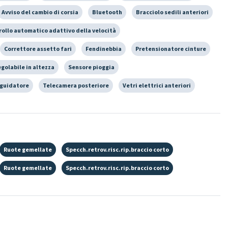
Avviso del cambio di corsia
Bluetooth
Bracciolo sedili anteriori
rollo automatico adattivo della velocità
Correttore assetto fari
Fendinebbia
Pretensionatore cinture
egolabile in altezza
Sensore pioggia
 guidatore
Telecamera posteriore
Vetri elettrici anteriori
Ruote gemellate
Specch.retrov.risc.rip.braccio corto
Ruote gemellate
Specch.retrov.risc.rip.braccio corto