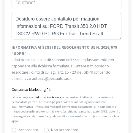
INFORMATIVA AI SENSI DEL REGOLAMENTO UE N. 2016/679
"GDPR"
I dati personali acquisiti saranno utilizzati esclusivamente per
rispondere alla richiesta formulata. Gli Interessati possono
esercitare i diritti di cui agli artt. 15 - 23 del GDPR scrivendo
all'indirizzo autosas@pec.autosas.it.
Informativa completa.
Consenso Marketing
*
Letta e compresa l’
Informativa Privacy
, acconsento al trattamento dei miei dati
personali da parte di Autosas SpA per finalità di marketing come indicato
dall’Informativa Privacy, con modalità elettroniche e/o cartacee, e, in particolare, a
mezzo posta ordinaria o email, telefono (es. chiamate automatizzate, SMS, sistemi di
messaggistica istantanea), e qualsiasi altro canale informatico (es. siti web, mobile
app).
Acconsento
Non acconsento