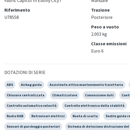
Fabric Capitol In Ebony City I
Manuale
Riferimento
Trazione
U78558
Posteriore
Peso a vuoto
2.003 kg
Classe emissioni
Euro 6
DOTAZIONI DI SERIE
ABS
Airbag guida
Assistente attivo mantenimento traiettoria
Chiusura centralizzata
Climatizzatore
Connessione dati
Cont
Controllo automatico velocità
Controllo elettronico della stabilità
Radio DAB
Retrovisori elettrici
Ruota di scorta
Sedile guida r
Sensori di parcheggio posteriori
Sistema di detezione distrazione del