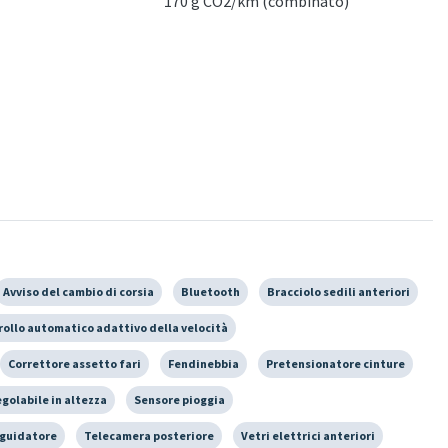
170 g CO2/km (combinato)
Avviso del cambio di corsia
Bluetooth
Bracciolo sedili anteriori
rollo automatico adattivo della velocità
Correttore assetto fari
Fendinebbia
Pretensionatore cinture
egolabile in altezza
Sensore pioggia
 guidatore
Telecamera posteriore
Vetri elettrici anteriori