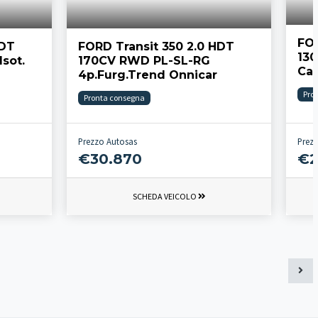
FOR
HDT
FORD Transit 350 2.0 HDT
13
sot.
170CV RWD PL-SL-RG
Cas
4p.Furg.Trend Onnicar
Pro
Pronta consegna
Prezzo Autosas
Prez
€30.870
€2
SCHEDA VEICOLO