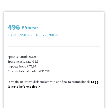
496
€/mese
T.A.N.
5,950 %
- T.A.E.G.
6,780 %
Spese istruttoria
€ 300
Spese Incasso rata
€ 2,5
Imposta bollo
€ 74,97
Costo totale del credito
€ 36.280
Esempio indicativo di finanziamento con finalità promozionali.
Leggi
la nota informativa