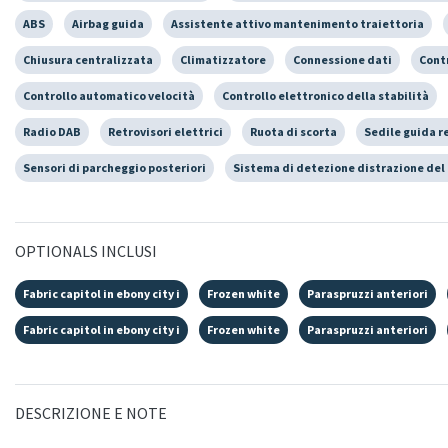
ABS
Airbag guida
Assistente attivo mantenimento traiettoria
Chiusura centralizzata
Climatizzatore
Connessione dati
Cont
Controllo automatico velocità
Controllo elettronico della stabilità
Radio DAB
Retrovisori elettrici
Ruota di scorta
Sedile guida r
Sensori di parcheggio posteriori
Sistema di detezione distrazione del
OPTIONALS INCLUSI
Fabric capitol in ebony city i
Frozen white
Paraspruzzi anteriori
Fabric capitol in ebony city i
Frozen white
Paraspruzzi anteriori
DESCRIZIONE E NOTE