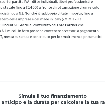
ori di partita IVA - ditte individuali, liberi professionisti e
to statale fino a € 14.000 a fronte di rottamazione di un veicolo
iali nuovi N1. Nonché il raddoppio di tale importo, fino a
nistero delle imprese e del made in Italy («MIMIT») la
gli incentivi. Grazie al contributo dei Ford Partner che
p.A. I veicoli in foto possono contenere accessori a pagamento.
PT, messa su strada e contributo per lo smaltimento pneumatici
Simula il tuo finanziamento
l'anticipo e la durata per calcolare la tua r