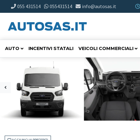
055 431514
055431514
info@autosas.it
AUTO
INCENTIVI STATALI
VEICOLI COMMERCIALI
AGGIUNGI AI PREFERITI