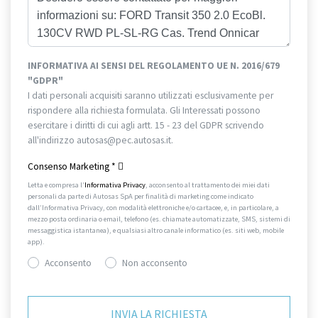
INFORMATIVA AI SENSI DEL REGOLAMENTO UE N. 2016/679
"GDPR"
I dati personali acquisiti saranno utilizzati esclusivamente per
rispondere alla richiesta formulata. Gli Interessati possono
esercitare i diritti di cui agli artt. 15 - 23 del GDPR scrivendo
all'indirizzo autosas@pec.autosas.it.
Informativa completa.
Consenso Marketing
*
Letta e compresa l’
Informativa Privacy
, acconsento al trattamento dei miei dati
personali da parte di Autosas SpA per finalità di marketing come indicato
dall’Informativa Privacy, con modalità elettroniche e/o cartacee, e, in particolare, a
mezzo posta ordinaria o email, telefono (es. chiamate automatizzate, SMS, sistemi di
messaggistica istantanea), e qualsiasi altro canale informatico (es. siti web, mobile
app).
Acconsento
Non acconsento