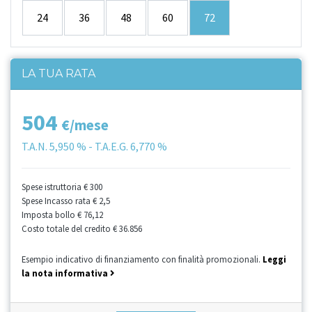
24
36
48
60
72
LA TUA RATA
504
€/mese
T.A.N.
5,950 %
- T.A.E.G.
6,770 %
Spese istruttoria
€ 300
Spese Incasso rata
€ 2,5
Imposta bollo
€ 76,12
Costo totale del credito
€ 36.856
Esempio indicativo di finanziamento con finalità promozionali.
Leggi
la nota informativa