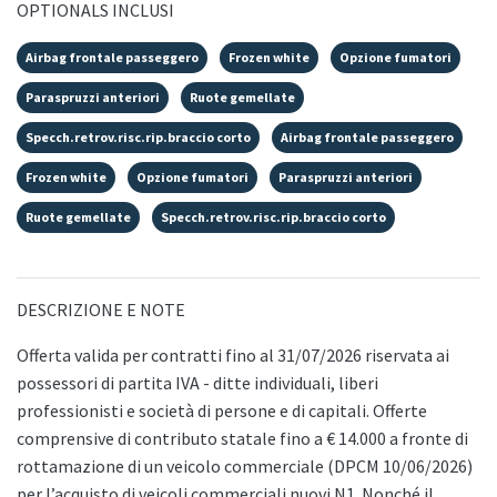
OPTIONALS INCLUSI
Airbag frontale passeggero
Frozen white
Opzione fumatori
Paraspruzzi anteriori
Ruote gemellate
Specch.retrov.risc.rip.braccio corto
Airbag frontale passeggero
Frozen white
Opzione fumatori
Paraspruzzi anteriori
Ruote gemellate
Specch.retrov.risc.rip.braccio corto
DESCRIZIONE E NOTE
Offerta valida per contratti fino al 31/07/2026 riservata ai
possessori di partita IVA - ditte individuali, liberi
professionisti e società di persone e di capitali. Offerte
comprensive di contributo statale fino a € 14.000 a fronte di
rottamazione di un veicolo commerciale (DPCM 10/06/2026)
per l’acquisto di veicoli commerciali nuovi N1. Nonché il