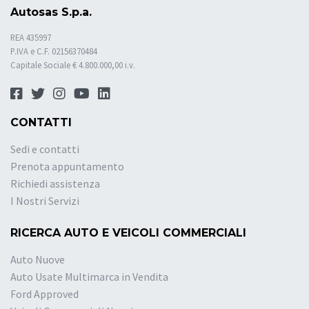
Autosas S.p.a.
REA 435997
P.IVA e C.F. 02156370484
Capitale Sociale € 4.800.000,00 i.v.
CONTATTI
Sedi e contatti
Prenota appuntamento
Richiedi assistenza
I Nostri Servizi
RICERCA AUTO E VEICOLI COMMERCIALI
Auto Nuove
Auto Usate Multimarca in Vendita
Ford Approved