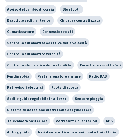
Avviso del cambio di corsia
Bluetooth
Bracciolo sedili anteriori
Chiusura centralizzata
Climatizzatore
Connessione dati
Controllo automatico adattivo della velocità
Controllo automatico velocità
Controllo elettronico della stabilità
Correttore assetto fari
Fendinebbia
Pretensionatore cinture
Radio DAB
Retrovisori elettrici
Ruota di scorta
Sedile guida regolabile in altezza
Sensore pioggia
Sistema di detezione distrazione del guidatore
Telecamera posteriore
Vetri elettrici anteriori
ABS
Airbag guida
Assistente attivo mantenimento traiettoria