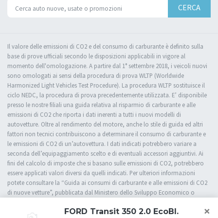
CERCA
Il valore delle emissioni di CO2 e del consumo di carburante è definito sulla
base di prove ufficiali secondo le disposizioni applicabili in vigore al
momento dell'omologazione. A partire dal 1° settembre 2018, i veicoli nuovi
sono omologati ai sensi della procedura di prova WLTP (Worldwide
Harmonized Light Vehicles Test Procedure). La procedura WLTP sostituisce il
ciclo NEDC, la procedura di prova precedentemente utilizzata. E’ disponibile
presso le nostre filiali una guida relativa al risparmio di carburante e alle
emissioni di CO2 che riporta i dati inerenti a tutti i nuovi modelli di
autovetture. Oltre al rendimento del motore, anche lo stile di guida ed altri
fattori non tecnici contribuiscono a determinare il consumo di carburante e
le emissioni di CO2 di un’autovettura. I dati indicati potrebbero variare a
seconda dell’equipaggiamento scelto e di eventuali accessori aggiuntivi. Ai
fini del calcolo di imposte che si basano sulle emissioni di CO2, potrebbero
essere applicati valori diversi da quelli indicati. Per ulteriori informazioni
potete consultare la “Guida ai consumi di carburante e alle emissioni di CO2
di nuove vetture”, pubblicata dal Ministero dello Sviluppo Economico o
rivolgervi presso una delle nostre filiali.
×
FORD Transit 350 2.0 EcoBl.