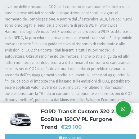
Il valore delle emissioni di CO2 e del consumo di carburante è definito sulla
base di prove ufficiali secondo le disposizioni applicabili in vigore al
momento dell'omologazione. A partire dal 1° settembre 2018, i veicoli nuovi
sono omologati ai sensi della procedura di prova WLTP (Worldwide
Harmonized Light Vehicles Test Procedure). La procedura WLTP sostituisce il
ciclo NEDC, la procedura di prova precedentemente utilizzata. E’ disponibile
presso le nostre filiali una guida relativa al risparmio di carburante e alle
emissioni di CO2 che riporta i dati inerenti a tutti i nuovi modelli di
autovetture. Oltre al rendimento del motore, anche lo stile di guida ed altri
fattori non tecnici contribuiscono a determinare il consumo di carburante e
le emissioni di CO2 di un’autovettura. I dati indicati potrebbero variare a
seconda dell’equipaggiamento scelto e di eventuali accessori aggiuntivi. Ai
fini del calcolo di imposte che si basano sulle emissioni di CO2, potrebbero
essere applicati valori diversi da quelli indicati. Per ulteriori informazioni
potete consultare la “Guida ai consumi di carburante e alle emissioni di CO2
di nuove vetture”, pubblicata dal Ministero dello Sviluppo Economico o
rivolgervi presso una delle nostre filiali.
×
FORD Transit Custom 320 2.0
EcoBlue 150CV PL Furgone
Trend
€29.100
Cookie Policy
Privacy Policy
Impostazioni di tracciamento
PREVENTIVO
Powered by