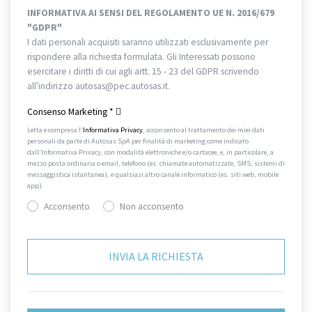
INFORMATIVA AI SENSI DEL REGOLAMENTO UE N. 2016/679
"GDPR"
I dati personali acquisiti saranno utilizzati esclusivamente per
rispondere alla richiesta formulata. Gli Interessati possono
esercitare i diritti di cui agli artt. 15 - 23 del GDPR scrivendo
all'indirizzo autosas@pec.autosas.it.
Informativa completa.
Consenso Marketing
*
Letta e compresa l’
Informativa Privacy
, acconsento al trattamento dei miei dati
personali da parte di Autosas SpA per finalità di marketing come indicato
dall’Informativa Privacy, con modalità elettroniche e/o cartacee, e, in particolare, a
mezzo posta ordinaria o email, telefono (es. chiamate automatizzate, SMS, sistemi di
messaggistica istantanea), e qualsiasi altro canale informatico (es. siti web, mobile
app).
Acconsento
Non acconsento