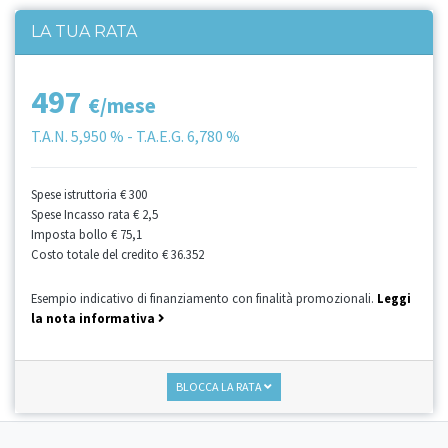
LA TUA RATA
497
€/mese
T.A.N.
5,950 %
- T.A.E.G.
6,780 %
Spese istruttoria
€ 300
Spese Incasso rata
€ 2,5
Imposta bollo
€ 75,1
Costo totale del credito
€ 36.352
Esempio indicativo di finanziamento con finalità promozionali.
Leggi
la nota informativa
BLOCCA LA RATA