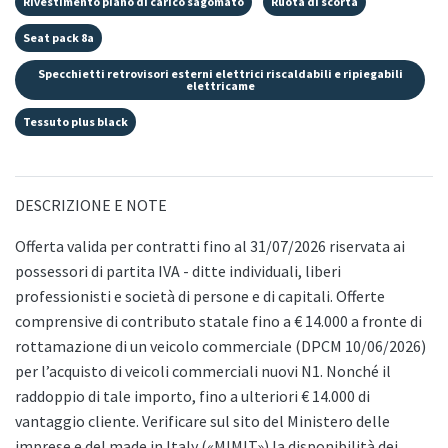
Rivestimento piano di carico sagomato
Ruota di scorta
Seat pack 8a
Specchietti retrovisori esterni elettrici riscaldabili e ripiegabili
elettricame
Tessuto plus black
DESCRIZIONE E NOTE
Offerta valida per contratti fino al 31/07/2026 riservata ai
possessori di partita IVA - ditte individuali, liberi
professionisti e società di persone e di capitali. Offerte
comprensive di contributo statale fino a € 14.000 a fronte di
rottamazione di un veicolo commerciale (DPCM 10/06/2026)
per l’acquisto di veicoli commerciali nuovi N1. Nonché il
raddoppio di tale importo, fino a ulteriori € 14.000 di
vantaggio cliente. Verificare sul sito del Ministero delle
imprese e del made in Italy («MIMIT») la disponibilità dei