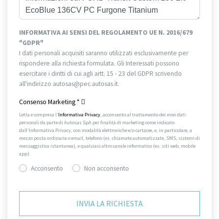
INFORMATIVA AI SENSI DEL REGOLAMENTO UE N. 2016/679
"GDPR"
I dati personali acquisiti saranno utilizzati esclusivamente per
rispondere alla richiesta formulata. Gli Interessati possono
esercitare i diritti di cui agli artt. 15 - 23 del GDPR scrivendo
all'indirizzo autosas@pec.autosas.it.
Informativa completa.
Consenso Marketing
*
Letta e compresa l’
Informativa Privacy
, acconsento al trattamento dei miei dati
personali da parte di Autosas SpA per finalità di marketing come indicato
dall’Informativa Privacy, con modalità elettroniche e/o cartacee, e, in particolare, a
mezzo posta ordinaria o email, telefono (es. chiamate automatizzate, SMS, sistemi di
messaggistica istantanea), e qualsiasi altro canale informatico (es. siti web, mobile
app).
Acconsento
Non acconsento