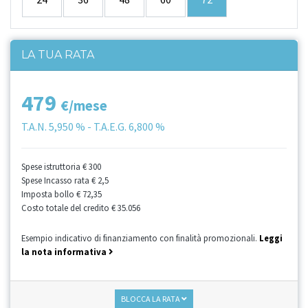
LA TUA RATA
479
€/mese
T.A.N.
5,950 %
- T.A.E.G.
6,800 %
Spese istruttoria
€ 300
Spese Incasso rata
€ 2,5
Imposta bollo
€ 72,35
Costo totale del credito
€ 35.056
Esempio indicativo di finanziamento con finalità promozionali.
Leggi
la nota informativa
BLOCCA LA RATA