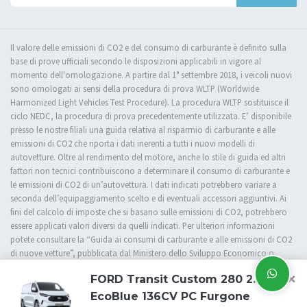
Il valore delle emissioni di CO2 e del consumo di carburante è definito sulla
base di prove ufficiali secondo le disposizioni applicabili in vigore al
momento dell'omologazione. A partire dal 1° settembre 2018, i veicoli nuovi
sono omologati ai sensi della procedura di prova WLTP (Worldwide
Harmonized Light Vehicles Test Procedure). La procedura WLTP sostituisce il
ciclo NEDC, la procedura di prova precedentemente utilizzata. E’ disponibile
presso le nostre filiali una guida relativa al risparmio di carburante e alle
emissioni di CO2 che riporta i dati inerenti a tutti i nuovi modelli di
autovetture. Oltre al rendimento del motore, anche lo stile di guida ed altri
fattori non tecnici contribuiscono a determinare il consumo di carburante e
le emissioni di CO2 di un’autovettura. I dati indicati potrebbero variare a
seconda dell’equipaggiamento scelto e di eventuali accessori aggiuntivi. Ai
fini del calcolo di imposte che si basano sulle emissioni di CO2, potrebbero
essere applicati valori diversi da quelli indicati. Per ulteriori informazioni
potete consultare la “Guida ai consumi di carburante e alle emissioni di CO2
di nuove vetture”, pubblicata dal Ministero dello Sviluppo Economico o
rivolgervi presso una delle nostre filiali.
×
FORD Transit Custom 280 2.0
EcoBlue 136CV PC Furgone