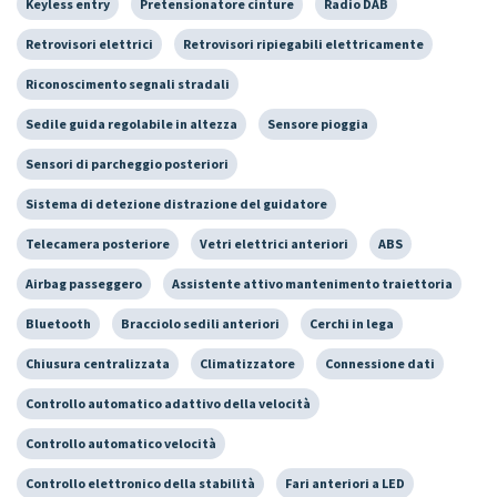
Keyless entry
Pretensionatore cinture
Radio DAB
Retrovisori elettrici
Retrovisori ripiegabili elettricamente
Riconoscimento segnali stradali
Sedile guida regolabile in altezza
Sensore pioggia
Sensori di parcheggio posteriori
Sistema di detezione distrazione del guidatore
Telecamera posteriore
Vetri elettrici anteriori
ABS
Airbag passeggero
Assistente attivo mantenimento traiettoria
Bluetooth
Bracciolo sedili anteriori
Cerchi in lega
Chiusura centralizzata
Climatizzatore
Connessione dati
Controllo automatico adattivo della velocità
Controllo automatico velocità
Controllo elettronico della stabilità
Fari anteriori a LED