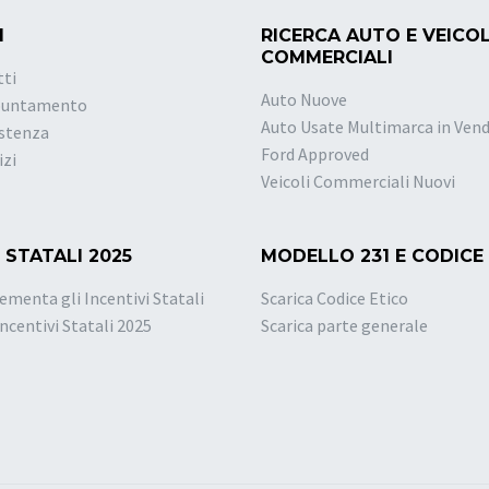
I
RICERCA AUTO E VEICOL
COMMERCIALI
tti
Auto Nuove
puntamento
Auto Usate Multimarca in Vend
istenza
Ford Approved
izi
Veicoli Commerciali Nuovi
 STATALI 2025
MODELLO 231 E CODICE
ementa gli Incentivi Statali
Scarica Codice Etico
Incentivi Statali 2025
Scarica parte generale