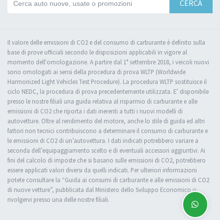
CERCA
Il valore delle emissioni di CO2 e del consumo di carburante è definito sulla
base di prove ufficiali secondo le disposizioni applicabili in vigore al
momento dell'omologazione. A partire dal 1° settembre 2018, i veicoli nuovi
sono omologati ai sensi della procedura di prova WLTP (Worldwide
Harmonized Light Vehicles Test Procedure). La procedura WLTP sostituisce il
ciclo NEDC, la procedura di prova precedentemente utilizzata. E’ disponibile
presso le nostre filiali una guida relativa al risparmio di carburante e alle
emissioni di CO2 che riporta i dati inerenti a tutti i nuovi modelli di
autovetture. Oltre al rendimento del motore, anche lo stile di guida ed altri
fattori non tecnici contribuiscono a determinare il consumo di carburante e
le emissioni di CO2 di un’autovettura. I dati indicati potrebbero variare a
seconda dell’equipaggiamento scelto e di eventuali accessori aggiuntivi. Ai
fini del calcolo di imposte che si basano sulle emissioni di CO2, potrebbero
essere applicati valori diversi da quelli indicati. Per ulteriori informazioni
potete consultare la “Guida ai consumi di carburante e alle emissioni di CO2
di nuove vetture”, pubblicata dal Ministero dello Sviluppo Economico o
rivolgervi presso una delle nostre filiali.