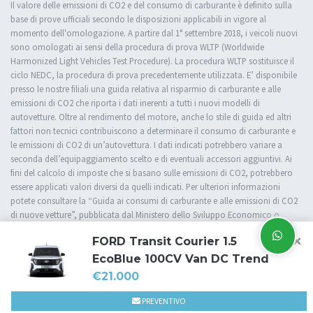
Il valore delle emissioni di CO2 e del consumo di carburante è definito sulla
base di prove ufficiali secondo le disposizioni applicabili in vigore al
momento dell'omologazione. A partire dal 1° settembre 2018, i veicoli nuovi
sono omologati ai sensi della procedura di prova WLTP (Worldwide
Harmonized Light Vehicles Test Procedure). La procedura WLTP sostituisce il
ciclo NEDC, la procedura di prova precedentemente utilizzata. E’ disponibile
presso le nostre filiali una guida relativa al risparmio di carburante e alle
emissioni di CO2 che riporta i dati inerenti a tutti i nuovi modelli di
autovetture. Oltre al rendimento del motore, anche lo stile di guida ed altri
fattori non tecnici contribuiscono a determinare il consumo di carburante e
le emissioni di CO2 di un’autovettura. I dati indicati potrebbero variare a
seconda dell’equipaggiamento scelto e di eventuali accessori aggiuntivi. Ai
fini del calcolo di imposte che si basano sulle emissioni di CO2, potrebbero
essere applicati valori diversi da quelli indicati. Per ulteriori informazioni
potete consultare la “Guida ai consumi di carburante e alle emissioni di CO2
di nuove vetture”, pubblicata dal Ministero dello Sviluppo Economico o
rivolgervi presso una delle nostre filiali.
×
FORD Transit Courier 1.5
EcoBlue 100CV Van DC Trend
€21.000
Cookie Policy
Privacy Policy
Impostazioni di tracciamento
PREVENTIVO
Powered by