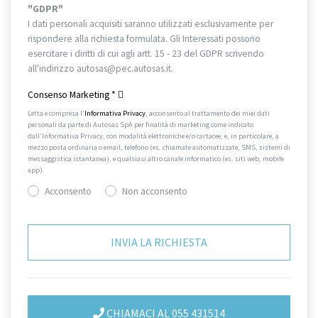
"GDPR"
I dati personali acquisiti saranno utilizzati esclusivamente per
rispondere alla richiesta formulata. Gli Interessati possono
esercitare i diritti di cui agli artt. 15 - 23 del GDPR scrivendo
all'indirizzo autosas@pec.autosas.it.
Informativa completa.
Consenso Marketing
*
Letta e compresa l’
Informativa Privacy
, acconsento al trattamento dei miei dati
personali da parte di Autosas SpA per finalità di marketing come indicato
dall’Informativa Privacy, con modalità elettroniche e/o cartacee, e, in particolare, a
mezzo posta ordinaria o email, telefono (es. chiamate automatizzate, SMS, sistemi di
messaggistica istantanea), e qualsiasi altro canale informatico (es. siti web, mobile
app).
Acconsento
Non acconsento
CHIAMACI AL 055 431514