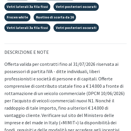
Vetri laterali 3a fila fissi
Vetri posteriori oscurati
Frozen white
Ruotino di scorta da 16
Vetri laterali 3a fila fissi
Vetri posteriori oscurati
DESCRIZIONE E NOTE
Offerta valida per contratti fino al 31/07/2026 riservata ai
possessori di partita IVA - ditte individuali, liberi
professionisti e società di persone e di capitali. Offerte
comprensive di contributo statale fino a € 14.000 a fronte di
rottamazione di un veicolo commerciale (DPCM 10/06/2026)
per l’acquisto di veicoli commerciali nuovi N1. Nonché il
raddoppio di tale importo, fino a ulteriori € 14.000 di
vantaggio cliente. Verificare sul sito del Ministero delle
imprese e del made in Italy («MIMIT») la disponibilità dei
fondi, requisiti e delle modalità per accedere agli incentivi.