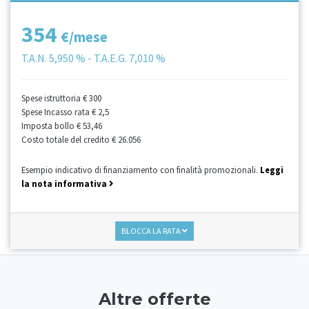
354
€/mese
T.A.N.
5,950 %
- T.A.E.G.
7,010 %
Spese istruttoria
€ 300
Spese Incasso rata
€ 2,5
Imposta bollo
€ 53,46
Costo totale del credito
€ 26.056
Esempio indicativo di finanziamento con finalità promozionali.
Leggi
la nota informativa
BLOCCA LA RATA
Altre offerte