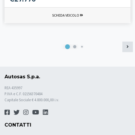
SCHEDA VEICOLO
Autosas S.p.a.
REA 435997
P.IVA e C.F. 02156370484
Capitale Sociale € 4.800.000,00 i.v.
CONTATTI