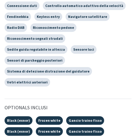
Connessione dati
Controllo automatico adattivo della velocità
Fendinebbia
Keyless entry
Navigatore satellitare
Radio DAB
Riconoscimento pedone
Riconoscimento segnali stradali
Sedile guida regolabile in altezza
Sensore luci
Sensori di parcheggio posteriori
Sistema di detezione distrazione del guidatore
Vetri elettrici anteriori
OPTIONALS INCLUSI
Black (exnor)
Frozen white
Gancio traino fisso
Black (exnor)
Frozen white
Gancio traino fisso