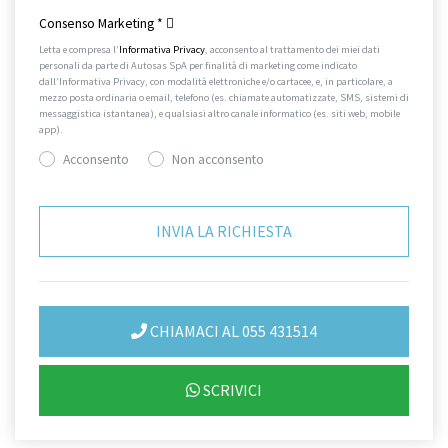
Consenso Marketing
*
Letta e compresa l’
Informativa Privacy
, acconsento al trattamento dei miei dati
personali da parte di Autosas SpA per finalità di marketing come indicato
dall’Informativa Privacy, con modalità elettroniche e/o cartacee, e, in particolare, a
mezzo posta ordinaria o email, telefono (es. chiamate automatizzate, SMS, sistemi di
messaggistica istantanea), e qualsiasi altro canale informatico (es. siti web, mobile
app).
Acconsento
Non acconsento
CHIAMACI AL 055 431514
SCRIVICI