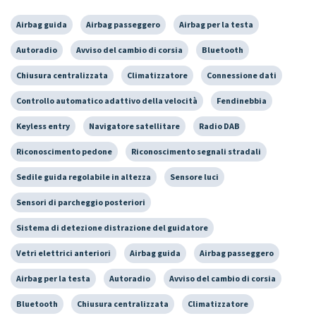
Airbag guida
Airbag passeggero
Airbag per la testa
Autoradio
Avviso del cambio di corsia
Bluetooth
Chiusura centralizzata
Climatizzatore
Connessione dati
Controllo automatico adattivo della velocità
Fendinebbia
Keyless entry
Navigatore satellitare
Radio DAB
Riconoscimento pedone
Riconoscimento segnali stradali
Sedile guida regolabile in altezza
Sensore luci
Sensori di parcheggio posteriori
Sistema di detezione distrazione del guidatore
Vetri elettrici anteriori
Airbag guida
Airbag passeggero
Airbag per la testa
Autoradio
Avviso del cambio di corsia
Bluetooth
Chiusura centralizzata
Climatizzatore