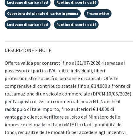
Luci vano di carico a led
Ruotino di scorta da 16
Copertura del pianale di carico in gomma
Frozen white
Luci vano di carico a led
Ruotino di scorta da 16
DESCRIZIONE E NOTE
Offerta valida per contratti fino al 31/07/2026 riservata ai
possessori di partita IVA - ditte individuali, liberi
professionisti e società di persone e di capitali. Offerte
comprensive di contributo statale fino a € 14.000 a fronte di
rottamazione di un veicolo commerciale (DPCM 10/06/2026)
per l’acquisto di veicoli commerciali nuovi N1. Nonché il
raddoppio di tale importo, fino a ulteriori € 14.000 di
vantaggio cliente. Verificare sul sito del Ministero delle
imprese e del made in Italy («MIMIT») la disponibilità dei
fondi, requisiti e delle modalità per accedere agli incentivi.