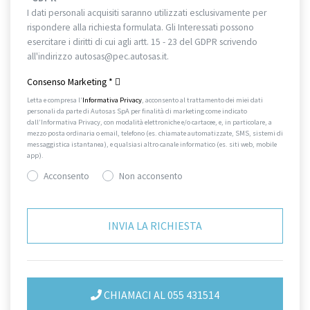
I dati personali acquisiti saranno utilizzati esclusivamente per
rispondere alla richiesta formulata. Gli Interessati possono
esercitare i diritti di cui agli artt. 15 - 23 del GDPR scrivendo
all'indirizzo autosas@pec.autosas.it.
Informativa completa.
Consenso Marketing
*
Letta e compresa l’
Informativa Privacy
, acconsento al trattamento dei miei dati
personali da parte di Autosas SpA per finalità di marketing come indicato
dall’Informativa Privacy, con modalità elettroniche e/o cartacee, e, in particolare, a
mezzo posta ordinaria o email, telefono (es. chiamate automatizzate, SMS, sistemi di
messaggistica istantanea), e qualsiasi altro canale informatico (es. siti web, mobile
app).
Acconsento
Non acconsento
CHIAMACI AL 055 431514