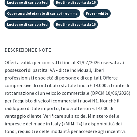
Luci vano di carico a led
Ruotino di scorta da 16
Copertura del pianale di carico in gomma
Frozen white
Luci vano di carico a led
Ruotino di scorta da 16
DESCRIZIONE E NOTE
Offerta valida per contratti fino al 31/07/2026 riservata ai
possessori di partita IVA - ditte individuali, liberi
professionisti e società di persone e di capitali. Offerte
comprensive di contributo statale fino a € 14.000 a fronte di
rottamazione di un veicolo commerciale (DPCM 10/06/2026)
per l’acquisto di veicoli commerciali nuovi N1. Nonché il
raddoppio di tale importo, fino a ulteriori € 14.000 di
vantaggio cliente. Verificare sul sito del Ministero delle
imprese e del made in Italy («MIMIT») la disponibilità dei
fondi, requisiti e delle modalità per accedere agli incentivi.