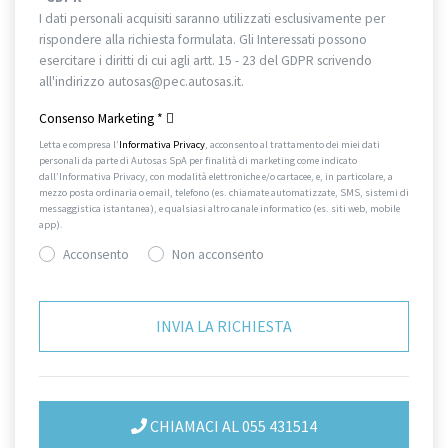
I dati personali acquisiti saranno utilizzati esclusivamente per
rispondere alla richiesta formulata. Gli Interessati possono
esercitare i diritti di cui agli artt. 15 - 23 del GDPR scrivendo
all'indirizzo autosas@pec.autosas.it.
Informativa completa.
Consenso Marketing
*
Letta e compresa l’
Informativa Privacy
, acconsento al trattamento dei miei dati
personali da parte di Autosas SpA per finalità di marketing come indicato
dall’Informativa Privacy, con modalità elettroniche e/o cartacee, e, in particolare, a
mezzo posta ordinaria o email, telefono (es. chiamate automatizzate, SMS, sistemi di
messaggistica istantanea), e qualsiasi altro canale informatico (es. siti web, mobile
app).
Acconsento
Non acconsento
CHIAMACI AL 055 431514