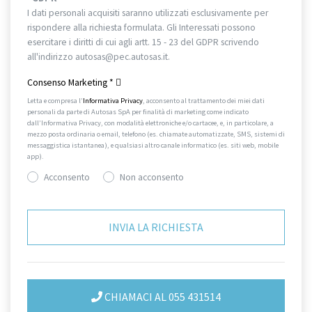
I dati personali acquisiti saranno utilizzati esclusivamente per
rispondere alla richiesta formulata. Gli Interessati possono
esercitare i diritti di cui agli artt. 15 - 23 del GDPR scrivendo
all'indirizzo autosas@pec.autosas.it.
Informativa completa.
Consenso Marketing
*
Letta e compresa l’
Informativa Privacy
, acconsento al trattamento dei miei dati
personali da parte di Autosas SpA per finalità di marketing come indicato
dall’Informativa Privacy, con modalità elettroniche e/o cartacee, e, in particolare, a
mezzo posta ordinaria o email, telefono (es. chiamate automatizzate, SMS, sistemi di
messaggistica istantanea), e qualsiasi altro canale informatico (es. siti web, mobile
app).
Acconsento
Non acconsento
CHIAMACI AL 055 431514