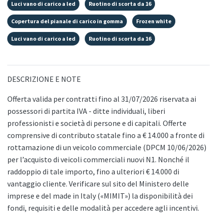
Luci vano di carico a led
Ruotino di scorta da 16
Copertura del pianale di carico in gomma
Frozen white
Luci vano di carico a led
Ruotino di scorta da 16
DESCRIZIONE E NOTE
Offerta valida per contratti fino al 31/07/2026 riservata ai
possessori di partita IVA - ditte individuali, liberi
professionisti e società di persone e di capitali. Offerte
comprensive di contributo statale fino a € 14.000 a fronte di
rottamazione di un veicolo commerciale (DPCM 10/06/2026)
per l’acquisto di veicoli commerciali nuovi N1. Nonché il
raddoppio di tale importo, fino a ulteriori € 14.000 di
vantaggio cliente. Verificare sul sito del Ministero delle
imprese e del made in Italy («MIMIT») la disponibilità dei
fondi, requisiti e delle modalità per accedere agli incentivi.