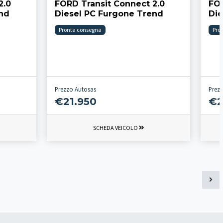
2.0
FORD Transit Connect 2.0
FOR
end
Diesel PC Furgone Trend
Die
Pronta consegna
Pro
Prezzo Autosas
Prez
€21.950
€2
SCHEDA VEICOLO