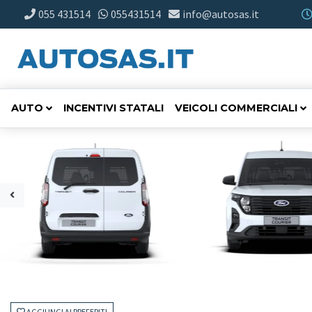
055 431514
055431514
info@autosas.it
AUTO
INCENTIVI STATALI
VEICOLI COMMERCIALI
AGGIUNGI AI PREFERITI