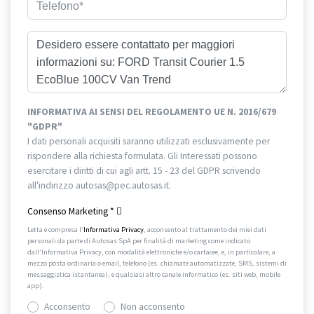
INFORMATIVA AI SENSI DEL REGOLAMENTO UE N. 2016/679
"GDPR"
I dati personali acquisiti saranno utilizzati esclusivamente per
rispondere alla richiesta formulata. Gli Interessati possono
esercitare i diritti di cui agli artt. 15 - 23 del GDPR scrivendo
all'indirizzo autosas@pec.autosas.it.
Informativa completa.
Consenso Marketing
*
Letta e compresa l’
Informativa Privacy
, acconsento al trattamento dei miei dati
personali da parte di Autosas SpA per finalità di marketing come indicato
dall’Informativa Privacy, con modalità elettroniche e/o cartacee, e, in particolare, a
mezzo posta ordinaria o email, telefono (es. chiamate automatizzate, SMS, sistemi di
messaggistica istantanea), e qualsiasi altro canale informatico (es. siti web, mobile
app).
Acconsento
Non acconsento