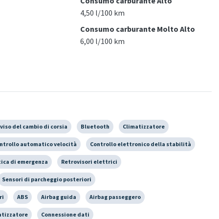
Consumo carburante Alto
4,50 l/100 km
Consumo carburante Molto Alto
6,00 l/100 km
viso del cambio di corsia
Bluetooth
Climatizzatore
ntrollo automatico velocità
Controllo elettronico della stabilità
ica di emergenza
Retrovisori elettrici
Sensori di parcheggio posteriori
ri
ABS
Airbag guida
Airbag passeggero
atizzatore
Connessione dati