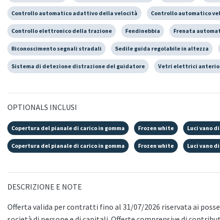
Controllo automatico adattivo della velocità
Controllo automatico ve
Controllo elettronico della trazione
Fendinebbia
Frenata automat
Riconoscimento segnali stradali
Sedile guida regolabile in altezza
Sistema di detezione distrazione del guidatore
Vetri elettrici anterio
OPTIONALS INCLUSI
Copertura del pianale di carico in gomma
Frozen white
Luci vano di
Copertura del pianale di carico in gomma
Frozen white
Luci vano di
DESCRIZIONE E NOTE
Offerta valida per contratti fino al 31/07/2026 riservata ai possess
società di persone e di capitali. Offerte comprensive di contribu