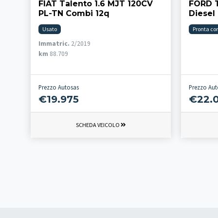
FIAT Talento 1.6 MJT 120CV
FORD T
PL-TN Combi 12q
Diesel
Usato
Pronta co
Immatric.
2/2019
km
88.709
Prezzo Autosas
Prezzo Aut
€19.975
€22.
SCHEDA VEICOLO