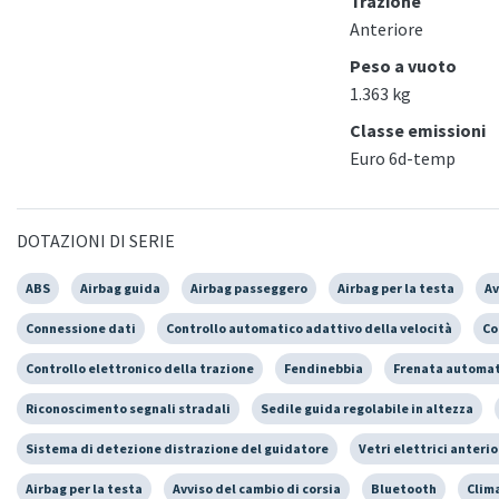
Trazione
Anteriore
Peso a vuoto
1.363 kg
Classe emissioni
Euro 6d-temp
DOTAZIONI DI SERIE
ABS
Airbag guida
Airbag passeggero
Airbag per la testa
Av
Connessione dati
Controllo automatico adattivo della velocità
Co
Controllo elettronico della trazione
Fendinebbia
Frenata automat
Riconoscimento segnali stradali
Sedile guida regolabile in altezza
Sistema di detezione distrazione del guidatore
Vetri elettrici anterio
Airbag per la testa
Avviso del cambio di corsia
Bluetooth
Clim