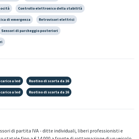
locità
Controllo elettronico della stabilità
ica di emergenza
Retrovisori elettrici
Sensori di parcheggio posteriori
ri
 carico a led
Ruotino di scorta da 16
 carico a led
Ruotino di scorta da 16
ori di partita IVA - ditte individuali, liberi professionisti e
to statale fino a € 14.000 a fronte di rottamazione di un veicolo