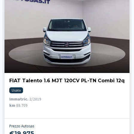
FIAT Talento 1.6 MJT 120CV PL-TN Combi 12q
Usato
Immatric.
2/2019
km
88.709
Prezzo Autosas
€19.975