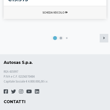
SCHEDA VEICOLO
Autosas S.p.a.
REA 435997
P.IVA e C.F. 02156370484
Capitale Sociale € 4.800.000,00 i.v.
CONTATTI