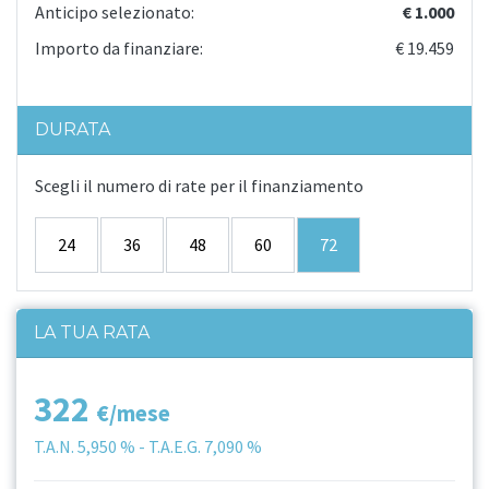
Anticipo selezionato:
€ 1.000
Importo da finanziare:
€ 19.459
DURATA
Scegli il numero di rate per il finanziamento
24
36
48
60
72
LA TUA RATA
322
€/mese
T.A.N.
5,950 %
- T.A.E.G.
7,090 %