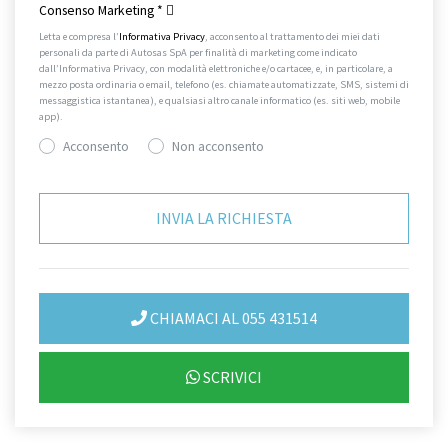
Consenso Marketing
*
Letta e compresa l’
Informativa Privacy
, acconsento al trattamento dei miei dati
personali da parte di Autosas SpA per finalità di marketing come indicato
dall’Informativa Privacy, con modalità elettroniche e/o cartacee, e, in particolare, a
mezzo posta ordinaria o email, telefono (es. chiamate automatizzate, SMS, sistemi di
messaggistica istantanea), e qualsiasi altro canale informatico (es. siti web, mobile
app).
Acconsento
Non acconsento
CHIAMACI AL 055 431514
SCRIVICI