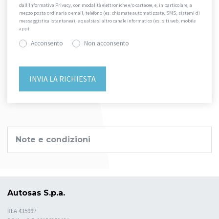
dall’Informativa Privacy, con modalità elettroniche e/o cartacee, e, in particolare, a
mezzo posta ordinaria o email, telefono (es. chiamate automatizzate, SMS, sistemi di
messaggistica istantanea), e qualsiasi altro canale informatico (es. siti web, mobile
app).
Acconsento
Non acconsento
Note e condizioni
Autosas S.p.a.
REA 435997