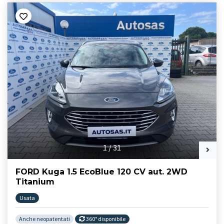
1
/
31
FORD Kuga 1.5 EcoBlue 120 CV aut. 2WD
Titanium
Usata
Anche neopatentati
360° disponibile