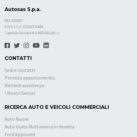
Autosas S.p.a.
REA 435997
P.IVA e C.F. 02156370484
Capitale Sociale € 4.800.000,00 i.v.
CONTATTI
Sedi e contatti
Prenota appuntamento
Richiedi assistenza
I Nostri Servizi
RICERCA AUTO E VEICOLI COMMERCIALI
Auto Nuove
Auto Usate Multimarca in Vendita
Ford Approved