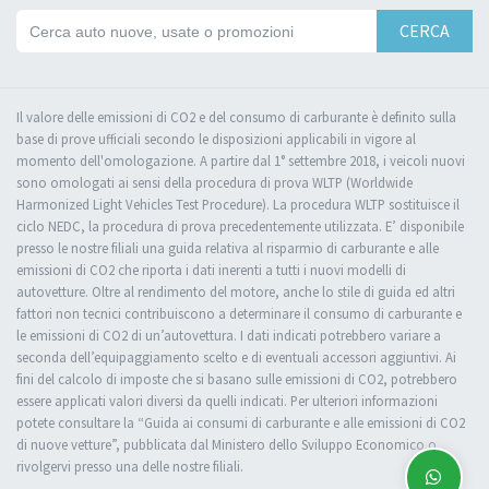
CERCA
Il valore delle emissioni di CO2 e del consumo di carburante è definito sulla
base di prove ufficiali secondo le disposizioni applicabili in vigore al
momento dell'omologazione. A partire dal 1° settembre 2018, i veicoli nuovi
sono omologati ai sensi della procedura di prova WLTP (Worldwide
Harmonized Light Vehicles Test Procedure). La procedura WLTP sostituisce il
ciclo NEDC, la procedura di prova precedentemente utilizzata. E’ disponibile
presso le nostre filiali una guida relativa al risparmio di carburante e alle
emissioni di CO2 che riporta i dati inerenti a tutti i nuovi modelli di
autovetture. Oltre al rendimento del motore, anche lo stile di guida ed altri
fattori non tecnici contribuiscono a determinare il consumo di carburante e
le emissioni di CO2 di un’autovettura. I dati indicati potrebbero variare a
seconda dell’equipaggiamento scelto e di eventuali accessori aggiuntivi. Ai
fini del calcolo di imposte che si basano sulle emissioni di CO2, potrebbero
essere applicati valori diversi da quelli indicati. Per ulteriori informazioni
potete consultare la “Guida ai consumi di carburante e alle emissioni di CO2
di nuove vetture”, pubblicata dal Ministero dello Sviluppo Economico o
rivolgervi presso una delle nostre filiali.