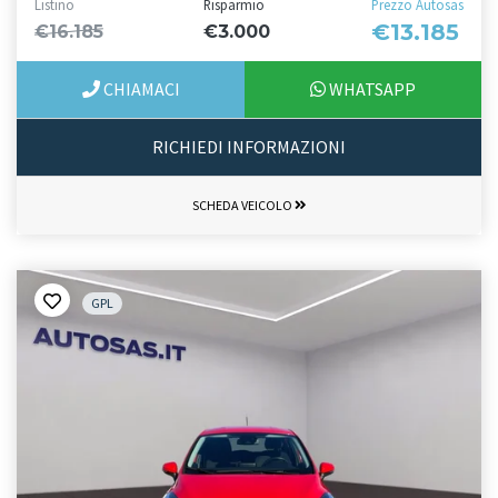
Listino
Risparmio
Prezzo Autosas
€13.185
€16.185
€3.000
CHIAMACI
WHATSAPP
RICHIEDI INFORMAZIONI
SCHEDA VEICOLO
GPL