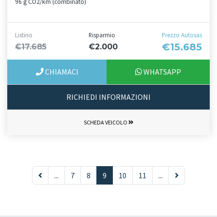
96 g CO2/km (combinato)
Listino
Risparmio
Prezzo Autosas
€15.685
€17.685
€2.000
CHIAMACI
WHATSAPP
RICHIEDI INFORMAZIONI
SCHEDA VEICOLO
...
7
8
9
10
11
...