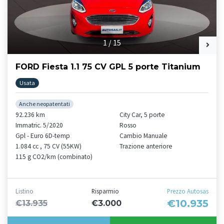
1
/
15
FORD Fiesta 1.1 75 CV GPL 5 porte Titanium
Usata
Anche neopatentati
92.236 km
City Car, 5 porte
Immatric. 5/2020
Rosso
Gpl - Euro 6D-temp
Cambio Manuale
1.084 cc , 75 CV (55KW)
Trazione anteriore
115 g CO2/km (combinato)
Listino
Risparmio
Prezzo Autosas
€10.935
€13.935
€3.000