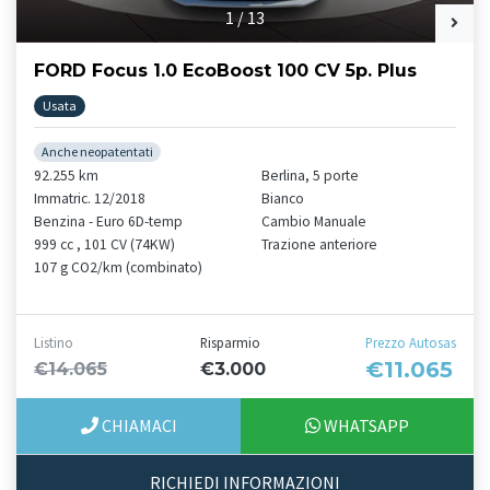
1
/
13
FORD Focus 1.0 EcoBoost 100 CV 5p. Plus
Usata
Anche neopatentati
92.255 km
Berlina, 5 porte
Immatric. 12/2018
Bianco
Benzina - Euro 6D-temp
Cambio Manuale
999 cc , 101 CV (74KW)
Trazione anteriore
107 g CO2/km (combinato)
Listino
Risparmio
Prezzo Autosas
€11.065
€14.065
€3.000
CHIAMACI
WHATSAPP
RICHIEDI INFORMAZIONI