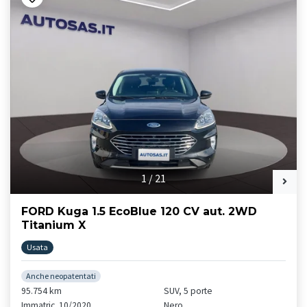
1
/
21
FORD Kuga 1.5 EcoBlue 120 CV aut. 2WD
Titanium X
Usata
Anche neopatentati
95.754 km
SUV, 5 porte
Immatric. 10/2020
Nero