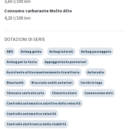
3,60 l/100 km
Consumo carburante Molto Alto
4,20 l/100 km
DOTAZIONI DI SERIE
ABS
Airbag guida
Airbag laterali
Airbag passeggero
Airbag per la testa
Appoggiatesta posteriori
Assistente attivo mantenimento traiettoria
Autoradio
Bluetooth
Bracciolo sedili anteriori
Cerchi in lega
Chiusura centralizzata
Climatizzatore
Connessione dati
Controllo automatico adattivo della velocità
Controllo automatico velocità
Controllo elettronico della stabilità