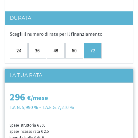
DURATA
Scegli il numero di rate per il finanziamento
24
36
48
60
72
LA TUA RATA
296
€/mese
T.A.N.
5,990 %
- T.A.E.G.
7,210 %
Spese istruttoria
€ 300
Spese Incasso rata
€ 2,5
Imposta bollo
€ 44,6