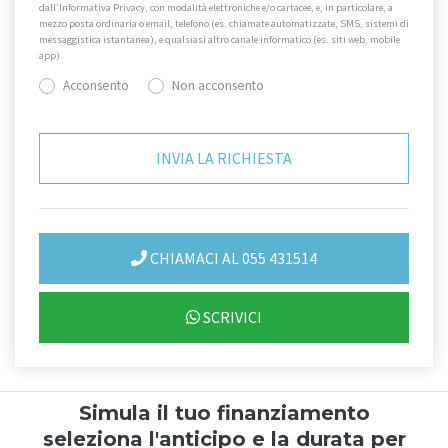
dall’Informativa Privacy, con modalità elettroniche e/o cartacee, e, in particolare, a
mezzo posta ordinaria o email, telefono (es. chiamate automatizzate, SMS, sistemi di
messaggistica istantanea), e qualsiasi altro canale informatico (es. siti web, mobile
app).
Acconsento
Non acconsento
CHIAMACI AL 055 431514
SCRIVICI
Simula il tuo finanziamento
seleziona l'anticipo e la durata per