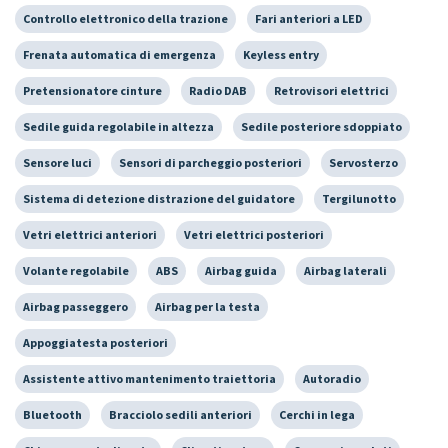
Controllo elettronico della trazione
Fari anteriori a LED
Frenata automatica di emergenza
Keyless entry
Pretensionatore cinture
Radio DAB
Retrovisori elettrici
Sedile guida regolabile in altezza
Sedile posteriore sdoppiato
Sensore luci
Sensori di parcheggio posteriori
Servosterzo
Sistema di detezione distrazione del guidatore
Tergilunotto
Vetri elettrici anteriori
Vetri elettrici posteriori
Volante regolabile
ABS
Airbag guida
Airbag laterali
Airbag passeggero
Airbag per la testa
Appoggiatesta posteriori
Assistente attivo mantenimento traiettoria
Autoradio
Bluetooth
Bracciolo sedili anteriori
Cerchi in lega