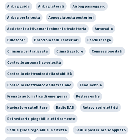
Airbag guida
Airbag laterali
Airbag passeggero
Airbag per la testa
Appoggiatesta posteriori
Assistente attivo mantenimento traiettoria
Autoradio
Bluetooth
Bracciolo sedili anteriori
Cerchi in lega
Chiusura centralizzata
Climatizzatore
Connessione dati
Controllo automatico velocità
Controllo elettronico della stabilità
Controllo elettronico della trazione
Fendinebbia
Frenata automatica di emergenza
Keyless entry
Navigatore satellitare
Radio DAB
Retrovisori elettrici
Retrovisori ripiegabili elettricamente
Sedile guida regolabile in altezza
Sedile posteriore sdoppiato