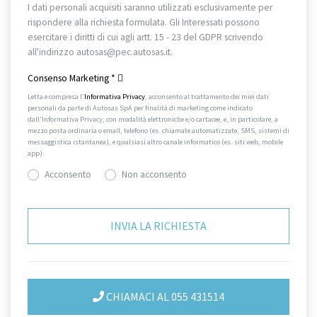
I dati personali acquisiti saranno utilizzati esclusivamente per
rispondere alla richiesta formulata. Gli Interessati possono
esercitare i diritti di cui agli artt. 15 - 23 del GDPR scrivendo
all'indirizzo autosas@pec.autosas.it.
Informativa completa.
Consenso Marketing
*
Letta e compresa l’
Informativa Privacy
, acconsento al trattamento dei miei dati
personali da parte di Autosas SpA per finalità di marketing come indicato
dall’Informativa Privacy, con modalità elettroniche e/o cartacee, e, in particolare, a
mezzo posta ordinaria o email, telefono (es. chiamate automatizzate, SMS, sistemi di
messaggistica istantanea), e qualsiasi altro canale informatico (es. siti web, mobile
app).
Acconsento
Non acconsento
CHIAMACI AL 055 431514