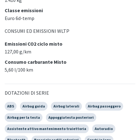
1.410 kg
Classe emissioni
Euro 6d-temp
CONSUMI ED EMISSIONI WLTP
Emissioni CO2 ciclo misto
127,00 g/km
Consumo carburante Misto
5,60 l/100 km
DOTAZIONI DI SERIE
ABS
Airbag guida
Airbag laterali
Airbag passeggero
Airbag per la testa
Appoggiatesta posteriori
Assistente attivo mantenimento traiettoria
Autoradio
Bluetooth
Bracciolo sedili anteriori
Cerchi in lega