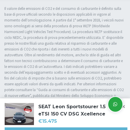
Il valore delle emissioni di CO2 e del consumo di carburante è definito sulla
base di prove ufficiali secondo le disposizioni applicabili in vigore al
momento dell'omologazione. A partire dal 1° settembre 2018, i veicoli nuovi
sono omologati ai sensi della procedura di prova WLTP (Worldwide
Harmonized Light Vehicles Test Procedure). La procedura WLTP sostituisce il
ciclo NEDC, la procedura di prova precedentemente utilizzata. E’ disponibile
presso le nostre filiali una guida relativa al risparmio di carburante e alle
emissioni di CO2 che riporta i dati inerenti a tutti i nuovi modelli di
autovetture. Oltre al rendimento del motore, anche lo stile di guida ed altri
fattori non tecnici contribuiscono a determinare il consumo di carburante e
le emissioni di CO2 di un’autovettura. I dati indicati potrebbero variare a
seconda dell’equipaggiamento scelto e di eventuali accessori aggiuntivi. Ai
fini del calcolo di imposte che si basano sulle emissioni di CO2, potrebbero
essere applicati valori diversi da quelli indicati. Per ulteriori informazioni
potete consultare la “Guida ai consumi di carburante e alle emissioni di CO2
di nuove vetture”, pubblicata dal Ministero dello Sviluppo Economico o
rivolgervi presso una delle nostre filiali.
×
SEAT Leon Sportstourer 1.5
eTSI 150 CV DSG Xcellence
€15.475
Cookie Policy
Privacy Policy
Impostazioni di tracciamento