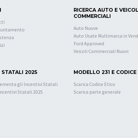
I
RICERCA AUTO E VEICOL
COMMERCIALI
tti
Auto Nuove
puntamento
Auto Usate Multimarca in Vend
istenza
Ford Approved
izi
Veicoli Commerciali Nuovi
 STATALI 2025
MODELLO 231 E CODICE
ementa gli Incentivi Statali
Scarica Codice Etico
Incentivi Statali 2025
Scarica parte generale