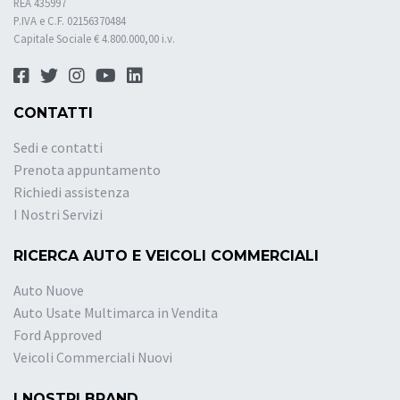
REA 435997
P.IVA e C.F. 02156370484
Capitale Sociale € 4.800.000,00 i.v.
CONTATTI
Sedi e contatti
Prenota appuntamento
Richiedi assistenza
I Nostri Servizi
RICERCA AUTO E VEICOLI COMMERCIALI
Auto Nuove
Auto Usate Multimarca in Vendita
Ford Approved
Veicoli Commerciali Nuovi
I NOSTRI BRAND