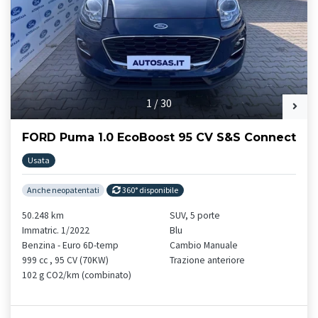
1
/
30
FORD Puma 1.0 EcoBoost 95 CV S&S Connect
Usata
Anche neopatentati
360° disponibile
50.248 km
SUV, 5 porte
Immatric. 1/2022
Blu
Benzina - Euro 6D-temp
Cambio Manuale
999 cc , 95 CV (70KW)
Trazione anteriore
102 g CO2/km (combinato)