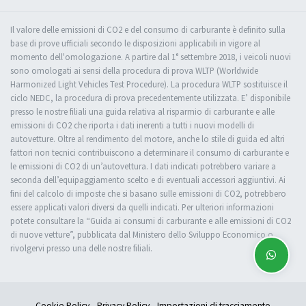
Il valore delle emissioni di CO2 e del consumo di carburante è definito sulla
base di prove ufficiali secondo le disposizioni applicabili in vigore al
momento dell'omologazione. A partire dal 1° settembre 2018, i veicoli nuovi
sono omologati ai sensi della procedura di prova WLTP (Worldwide
Harmonized Light Vehicles Test Procedure). La procedura WLTP sostituisce il
ciclo NEDC, la procedura di prova precedentemente utilizzata. E’ disponibile
presso le nostre filiali una guida relativa al risparmio di carburante e alle
emissioni di CO2 che riporta i dati inerenti a tutti i nuovi modelli di
autovetture. Oltre al rendimento del motore, anche lo stile di guida ed altri
fattori non tecnici contribuiscono a determinare il consumo di carburante e
le emissioni di CO2 di un’autovettura. I dati indicati potrebbero variare a
seconda dell’equipaggiamento scelto e di eventuali accessori aggiuntivi. Ai
fini del calcolo di imposte che si basano sulle emissioni di CO2, potrebbero
essere applicati valori diversi da quelli indicati. Per ulteriori informazioni
potete consultare la “Guida ai consumi di carburante e alle emissioni di CO2
di nuove vetture”, pubblicata dal Ministero dello Sviluppo Economico o
rivolgervi presso una delle nostre filiali.
Cookie Policy
Privacy Policy
Impostazioni di tracciamento