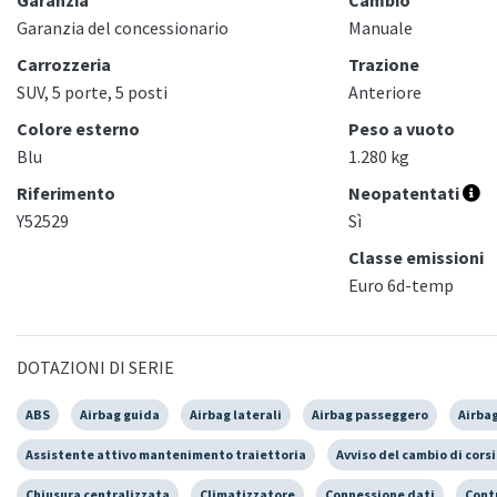
Garanzia del concessionario
Manuale
Carrozzeria
Trazione
SUV, 5 porte, 5 posti
Anteriore
Colore esterno
Peso a vuoto
Blu
1.280 kg
Riferimento
Neopatentati
Y52529
Sì
Classe emissioni
Euro 6d-temp
DOTAZIONI DI SERIE
ABS
Airbag guida
Airbag laterali
Airbag passeggero
Airbag
Assistente attivo mantenimento traiettoria
Avviso del cambio di cors
Chiusura centralizzata
Climatizzatore
Connessione dati
Cont