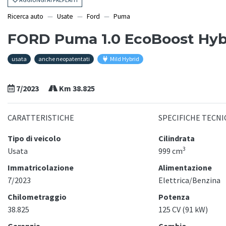
Ricerca auto
Usate
Ford
Puma
FORD Puma 1.0 EcoBoost Hybr
usata
anche neopatentati
Mild Hybrid
7/2023
Km 38.825
CARATTERISTICHE
SPECIFICHE TECNI
Tipo di veicolo
Cilindrata
3
Usata
999 cm
Immatricolazione
Alimentazione
7/2023
Elettrica/Benzina
Chilometraggio
Potenza
38.825
125 CV (91 kW)
Garanzia
Cambio