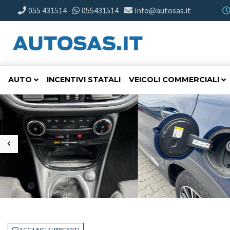
055 431514
055431514
info@autosas.it
AUTO
INCENTIVI STATALI
VEICOLI COMMERCIALI
AGGIUNGI AI PREFERITI