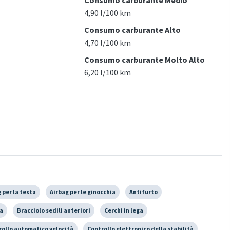
4,90 l/100 km
Consumo carburante Alto
4,70 l/100 km
Consumo carburante Molto Alto
6,20 l/100 km
 per la testa
Airbag per le ginocchia
Antifurto
ia
Bracciolo sedili anteriori
Cerchi in lega
rollo automatico velocità
Controllo elettronico della stabilità