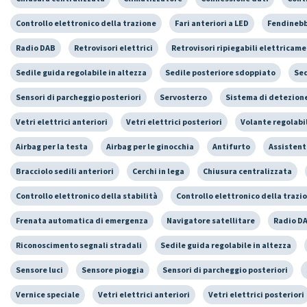
Controllo elettronico della trazione
Fari anteriori a LED
Fendineb
Radio DAB
Retrovisori elettrici
Retrovisori ripiegabili elettricam
Sedile guida regolabile in altezza
Sedile posteriore sdoppiato
Sed
Sensori di parcheggio posteriori
Servosterzo
Sistema di detezione
Vetri elettrici anteriori
Vetri elettrici posteriori
Volante regolabi
Airbag per la testa
Airbag per le ginocchia
Antifurto
Assistent
Bracciolo sedili anteriori
Cerchi in lega
Chiusura centralizzata
Controllo elettronico della stabilità
Controllo elettronico della trazi
Frenata automatica di emergenza
Navigatore satellitare
Radio D
Riconoscimento segnali stradali
Sedile guida regolabile in altezza
Sensore luci
Sensore pioggia
Sensori di parcheggio posteriori
Vernice speciale
Vetri elettrici anteriori
Vetri elettrici posteriori