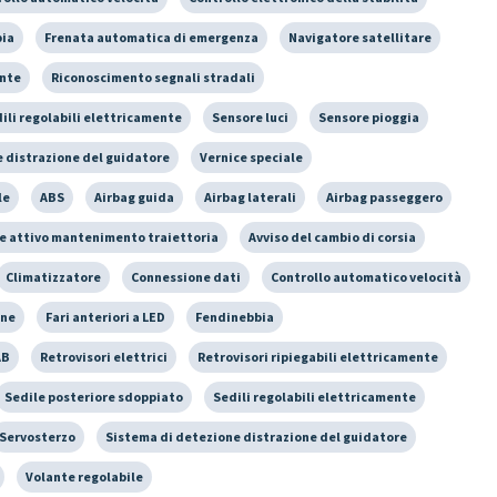
bia
Frenata automatica di emergenza
Navigatore satellitare
ente
Riconoscimento segnali stradali
ili regolabili elettricamente
Sensore luci
Sensore pioggia
 distrazione del guidatore
Vernice speciale
le
ABS
Airbag guida
Airbag laterali
Airbag passeggero
e attivo mantenimento traiettoria
Avviso del cambio di corsia
Climatizzatore
Connessione dati
Controllo automatico velocità
one
Fari anteriori a LED
Fendinebbia
AB
Retrovisori elettrici
Retrovisori ripiegabili elettricamente
Sedile posteriore sdoppiato
Sedili regolabili elettricamente
Servosterzo
Sistema di detezione distrazione del guidatore
Volante regolabile