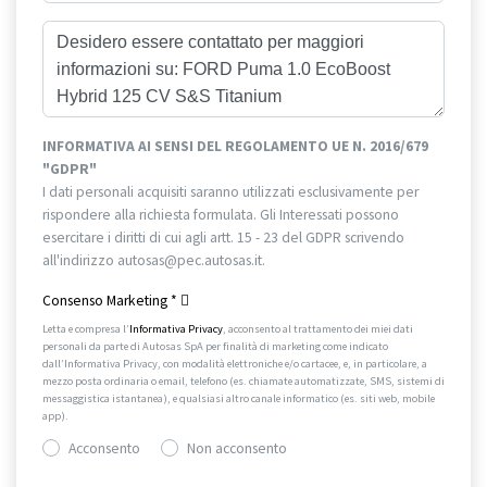
INFORMATIVA AI SENSI DEL REGOLAMENTO UE N. 2016/679
"GDPR"
I dati personali acquisiti saranno utilizzati esclusivamente per
rispondere alla richiesta formulata. Gli Interessati possono
esercitare i diritti di cui agli artt. 15 - 23 del GDPR scrivendo
all'indirizzo autosas@pec.autosas.it.
Informativa completa.
Consenso Marketing
*
Letta e compresa l’
Informativa Privacy
, acconsento al trattamento dei miei dati
personali da parte di Autosas SpA per finalità di marketing come indicato
dall’Informativa Privacy, con modalità elettroniche e/o cartacee, e, in particolare, a
mezzo posta ordinaria o email, telefono (es. chiamate automatizzate, SMS, sistemi di
messaggistica istantanea), e qualsiasi altro canale informatico (es. siti web, mobile
app).
Acconsento
Non acconsento