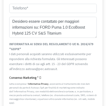
INFORMATIVA AI SENSI DEL REGOLAMENTO UE N. 2016/679
"GDPR"
I dati personali acquisiti saranno utilizzati esclusivamente per
rispondere alla richiesta formulata. Gli Interessati possono
esercitare i diritti di cui agli artt. 15 - 23 del GDPR scrivendo
all'indirizzo autosas@pec.autosas.it.
Informativa completa.
Consenso Marketing
*
Letta e compresa l’
Informativa Privacy
, acconsento al trattamento dei miei dati
personali da parte di Autosas SpA per finalità di marketing come indicato
dall’Informativa Privacy, con modalità elettroniche e/o cartacee, e, in particolare, a
mezzo posta ordinaria o email, telefono (es. chiamate automatizzate, SMS, sistemi di
messaggistica istantanea), e qualsiasi altro canale informatico (es. siti web, mobile
app).