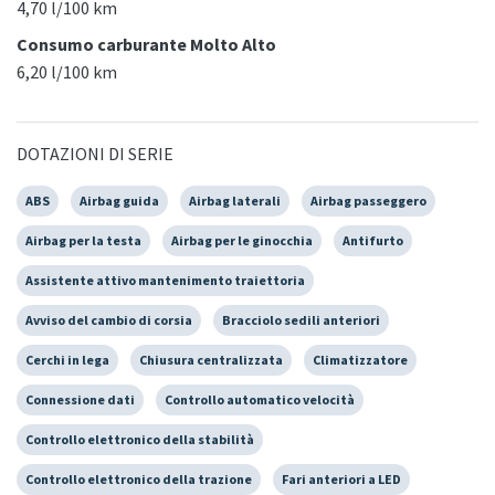
4,70 l/100 km
Consumo carburante Molto Alto
6,20 l/100 km
DOTAZIONI DI SERIE
ABS
Airbag guida
Airbag laterali
Airbag passeggero
Airbag per la testa
Airbag per le ginocchia
Antifurto
Assistente attivo mantenimento traiettoria
Avviso del cambio di corsia
Bracciolo sedili anteriori
Cerchi in lega
Chiusura centralizzata
Climatizzatore
Connessione dati
Controllo automatico velocità
Controllo elettronico della stabilità
Controllo elettronico della trazione
Fari anteriori a LED