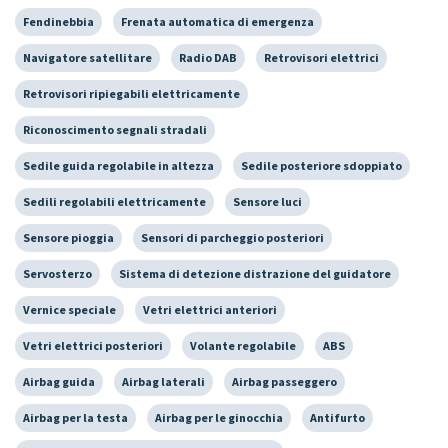
Fendinebbia
Frenata automatica di emergenza
Navigatore satellitare
Radio DAB
Retrovisori elettrici
Retrovisori ripiegabili elettricamente
Riconoscimento segnali stradali
Sedile guida regolabile in altezza
Sedile posteriore sdoppiato
Sedili regolabili elettricamente
Sensore luci
Sensore pioggia
Sensori di parcheggio posteriori
Servosterzo
Sistema di detezione distrazione del guidatore
Vernice speciale
Vetri elettrici anteriori
Vetri elettrici posteriori
Volante regolabile
ABS
Airbag guida
Airbag laterali
Airbag passeggero
Airbag per la testa
Airbag per le ginocchia
Antifurto