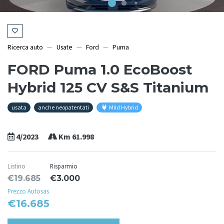
Ricerca auto
Usate
Ford
Puma
FORD Puma 1.0 EcoBoost
Hybrid 125 CV S&S Titanium
usata
anche neopatentati
Mild Hybrid
4/2023
Km 61.998
Listino
Risparmio
€19.685
€3.000
Prezzo Autosas
€16.685