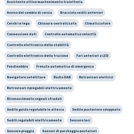
Assistente attivo mantenimento traiettoria
Avviso del cambio di corsia
Bracciolo sedili anteriori
Cerchi in lega
Chiusura centralizzata
Climatizzatore
Connessione dati
Controllo automatico velocità
Controllo elettronico della stabilità
Controllo elettronico della trazione
Fari anteriori a LED
Fendinebbia
Frenata automatica di emergenza
Navigatore satellitare
Radio DAB
Retrovisori elettrici
Retrovisori ripiegabili elettricamente
Riconoscimento segnali stradali
Sedile guida regolabile in altezza
Sedile posteriore sdoppiato
Sedili regolabili elettricamente
Sensore luci
Sensore pioggia
Sensori di parcheggio posteriori