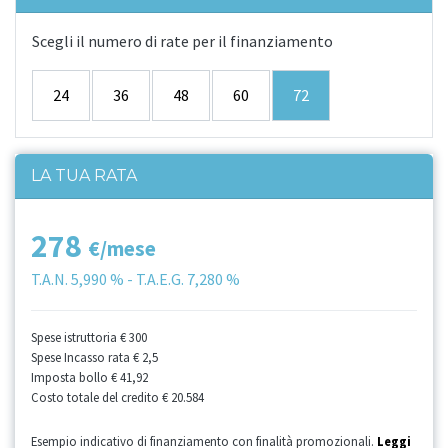
Scegli il numero di rate per il finanziamento
24
36
48
60
72
LA TUA RATA
278
€/mese
T.A.N.
5,990 %
- T.A.E.G.
7,280 %
Spese istruttoria
€ 300
Spese Incasso rata
€ 2,5
Imposta bollo
€ 41,92
Costo totale del credito
€ 20.584
Esempio indicativo di finanziamento con finalità promozionali.
Leggi