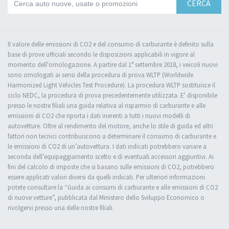
CERCA
Il valore delle emissioni di CO2 e del consumo di carburante è definito sulla
base di prove ufficiali secondo le disposizioni applicabili in vigore al
momento dell'omologazione. A partire dal 1° settembre 2018, i veicoli nuovi
sono omologati ai sensi della procedura di prova WLTP (Worldwide
Harmonized Light Vehicles Test Procedure). La procedura WLTP sostituisce il
ciclo NEDC, la procedura di prova precedentemente utilizzata. E’ disponibile
presso le nostre filiali una guida relativa al risparmio di carburante e alle
emissioni di CO2 che riporta i dati inerenti a tutti i nuovi modelli di
autovetture. Oltre al rendimento del motore, anche lo stile di guida ed altri
fattori non tecnici contribuiscono a determinare il consumo di carburante e
le emissioni di CO2 di un’autovettura. I dati indicati potrebbero variare a
seconda dell’equipaggiamento scelto e di eventuali accessori aggiuntivi. Ai
fini del calcolo di imposte che si basano sulle emissioni di CO2, potrebbero
essere applicati valori diversi da quelli indicati. Per ulteriori informazioni
potete consultare la “Guida ai consumi di carburante e alle emissioni di CO2
di nuove vetture”, pubblicata dal Ministero dello Sviluppo Economico o
rivolgervi presso una delle nostre filiali.