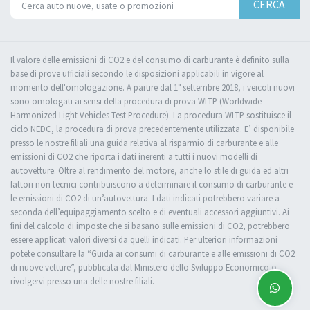
CERCA
Il valore delle emissioni di CO2 e del consumo di carburante è definito sulla
base di prove ufficiali secondo le disposizioni applicabili in vigore al
momento dell'omologazione. A partire dal 1° settembre 2018, i veicoli nuovi
sono omologati ai sensi della procedura di prova WLTP (Worldwide
Harmonized Light Vehicles Test Procedure). La procedura WLTP sostituisce il
ciclo NEDC, la procedura di prova precedentemente utilizzata. E’ disponibile
presso le nostre filiali una guida relativa al risparmio di carburante e alle
emissioni di CO2 che riporta i dati inerenti a tutti i nuovi modelli di
autovetture. Oltre al rendimento del motore, anche lo stile di guida ed altri
fattori non tecnici contribuiscono a determinare il consumo di carburante e
le emissioni di CO2 di un’autovettura. I dati indicati potrebbero variare a
seconda dell’equipaggiamento scelto e di eventuali accessori aggiuntivi. Ai
fini del calcolo di imposte che si basano sulle emissioni di CO2, potrebbero
essere applicati valori diversi da quelli indicati. Per ulteriori informazioni
potete consultare la “Guida ai consumi di carburante e alle emissioni di CO2
di nuove vetture”, pubblicata dal Ministero dello Sviluppo Economico o
rivolgervi presso una delle nostre filiali.