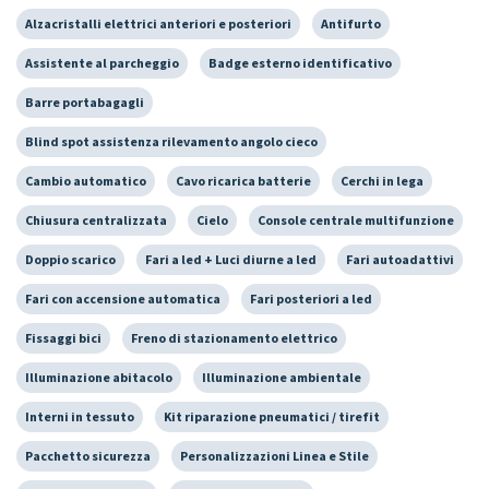
Alzacristalli elettrici anteriori e posteriori
Antifurto
Assistente al parcheggio
Badge esterno identificativo
Barre portabagagli
Blind spot assistenza rilevamento angolo cieco
Cambio automatico
Cavo ricarica batterie
Cerchi in lega
Chiusura centralizzata
Cielo
Console centrale multifunzione
Doppio scarico
Fari a led + Luci diurne a led
Fari autoadattivi
Fari con accensione automatica
Fari posteriori a led
Fissaggi bici
Freno di stazionamento elettrico
Illuminazione abitacolo
Illuminazione ambientale
Interni in tessuto
Kit riparazione pneumatici / tirefit
Pacchetto sicurezza
Personalizzazioni Linea e Stile