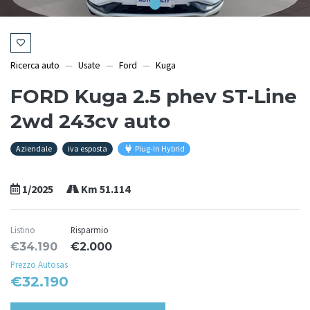
Ricerca auto
Usate
Ford
Kuga
FORD Kuga 2.5 phev ST-Line
2wd 243cv auto
Aziendale
iva esposta
Plug-In Hybrid
1/2025
Km 51.114
Listino
Risparmio
€34.190
€2.000
Prezzo Autosas
€32.190