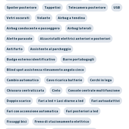
Spoiler posteriore
Tappetini
Telecamera posteriore
USB
Vetri oscurati
Volante
Airbag a tendina
Airbag conducente e passeggero
Airbag laterali
Alette parasole
Alzacristalli elettrici anteriori e posteriori
Antifurto
Assistente al parcheggio
Badge esterno identificativo
Barre portabagagli
Blind spot assistenza rilevamento angolo cieco
Cambio automatico
Cavo ricarica batterie
Cerchi in lega
Chiusura centralizzata
Cielo
Console centrale multifunzione
Doppio scarico
Fari a led + Luci diurne a led
Fari autoadattivi
Fari con accensione automatica
Fari posteriori a led
Fissaggi bici
Freno di stazionamento elettrico