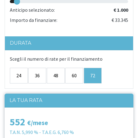
Anticipo selezionato:
€ 1.000
Importo da finanziare:
€ 33.345
DURATA
Scegli il numero di rate per il finanziamento
24
36
48
60
72
LA TUA RATA
552
€/mese
T.A.N.
5,990 %
- T.A.E.G.
6,760 %