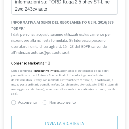
INFORMATIVA AI SENSI DEL REGOLAMENTO UE N. 2016/679
"GDPR"
I dati personali acquisiti saranno utilizzati esclusivamente per
rispondere alla richiesta formulata. Gli Interessati possono
esercitare i diritti di cui agli artt. 15 - 23 del GDPR scrivendo
all'indirizzo autosas@pec.autosas.it.
Informativa completa.
Consenso Marketing
*
Letta e compresa l’
Informativa Privacy
, acconsento al trattamento dei miei dati
personali da parte di Autosas SpA per finalità di marketing come indicato
dall’Informativa Privacy, con modalità elettroniche e/o cartacee, e, in particolare, a
mezzo posta ordinaria o email, telefono (es. chiamate automatizzate, SMS, sistemi di
messaggistica istantanea), e qualsiasi altro canale informatico (es. siti web, mobile
app).
Acconsento
Non acconsento