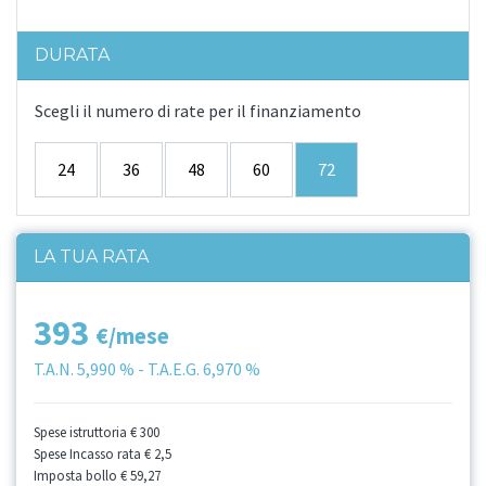
DURATA
Scegli il numero di rate per il finanziamento
24
36
48
60
72
LA TUA RATA
393
€/mese
T.A.N.
5,990 %
- T.A.E.G.
6,970 %
Spese istruttoria
€ 300
Spese Incasso rata
€ 2,5
Imposta bollo
€ 59,27