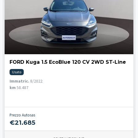
FORD Kuga 1.5 EcoBlue 120 CV 2WD ST-Line
Usato
Immatric.
8/2022
km
58.487
Prezzo Autosas
€21.685