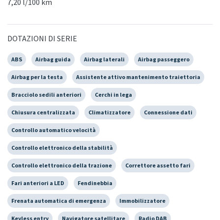
7,20 l/100 km
DOTAZIONI DI SERIE
ABS
Airbag guida
Airbag laterali
Airbag passeggero
Airbag per la testa
Assistente attivo mantenimento traiettoria
Bracciolo sedili anteriori
Cerchi in lega
Chiusura centralizzata
Climatizzatore
Connessione dati
Controllo automatico velocità
Controllo elettronico della stabilità
Controllo elettronico della trazione
Correttore assetto fari
Fari anteriori a LED
Fendinebbia
Frenata automatica di emergenza
Immobilizzatore
Keyless entry
Navigatore satellitare
Radio DAB