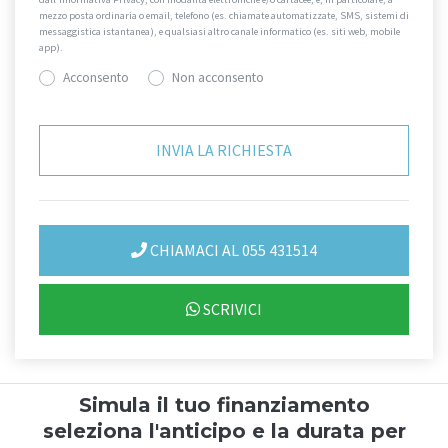
mezzo posta ordinaria o email, telefono (es. chiamate automatizzate, SMS, sistemi di
messaggistica istantanea), e qualsiasi altro canale informatico (es. siti web, mobile
app).
Acconsento
Non acconsento
CHIAMACI AL 055 431514
SCRIVICI
Simula il tuo finanziamento
seleziona l'anticipo e la durata per