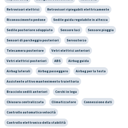
Retrovisori elettrici
Retrovisori ripiegabili elettricamente
Riconoscimento pedone
Sedile guida regolabile in altezza
Sedile posteriore sdoppiato
Sensore luci
Sensore pioggia
Sensori di parcheggio posteriori
Servosterzo
Telecamera posteriore
Vetri elettrici anteriori
Vetri elettrici posteriori
ABS
Airbag guida
Airbag laterali
Airbag passeggero
Airbag per la testa
Assistente attivo mantenimento traiettoria
Bracciolo sedili anteriori
Cerchi in lega
Chiusura centralizzata
Climatizzatore
Connessione dati
Controllo automatico velocità
Controllo elettronico della stabilità