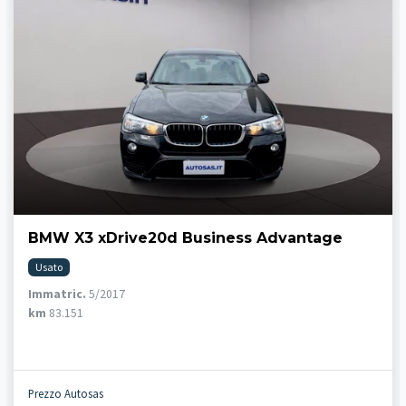
BMW X3 xDrive20d Business Advantage
Usato
Immatric.
5/2017
km
83.151
Prezzo Autosas