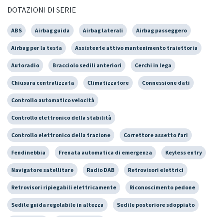
DOTAZIONI DI SERIE
ABS
Airbag guida
Airbag laterali
Airbag passeggero
Airbag per la testa
Assistente attivo mantenimento traiettoria
Autoradio
Bracciolo sedili anteriori
Cerchi in lega
Chiusura centralizzata
Climatizzatore
Connessione dati
Controllo automatico velocità
Controllo elettronico della stabilità
Controllo elettronico della trazione
Correttore assetto fari
Fendinebbia
Frenata automatica di emergenza
Keyless entry
Navigatore satellitare
Radio DAB
Retrovisori elettrici
Retrovisori ripiegabili elettricamente
Riconoscimento pedone
Sedile guida regolabile in altezza
Sedile posteriore sdoppiato