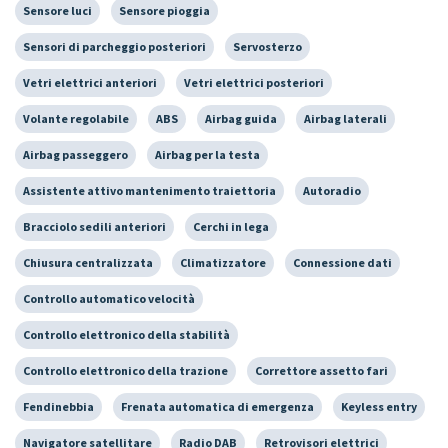
Sensore luci
Sensore pioggia
Sensori di parcheggio posteriori
Servosterzo
Vetri elettrici anteriori
Vetri elettrici posteriori
Volante regolabile
ABS
Airbag guida
Airbag laterali
Airbag passeggero
Airbag per la testa
Assistente attivo mantenimento traiettoria
Autoradio
Bracciolo sedili anteriori
Cerchi in lega
Chiusura centralizzata
Climatizzatore
Connessione dati
Controllo automatico velocità
Controllo elettronico della stabilità
Controllo elettronico della trazione
Correttore assetto fari
Fendinebbia
Frenata automatica di emergenza
Keyless entry
Navigatore satellitare
Radio DAB
Retrovisori elettrici