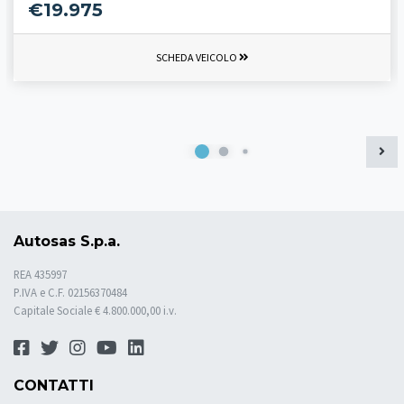
€19.975
SCHEDA VEICOLO
Autosas S.p.a.
REA 435997
P.IVA e C.F. 02156370484
Capitale Sociale € 4.800.000,00 i.v.
CONTATTI