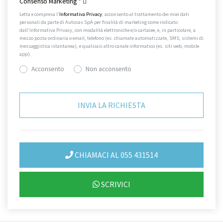
Consenso Marketing
*
Letta e compresa l’
Informativa Privacy
, acconsento al trattamento dei miei dati
personali da parte di Autosas SpA per finalità di marketing come indicato
dall’Informativa Privacy, con modalità elettroniche e/o cartacee, e, in particolare, a
mezzo posta ordinaria o email, telefono (es. chiamate automatizzate, SMS, sistemi di
messaggistica istantanea), e qualsiasi altro canale informatico (es. siti web, mobile
app).
Acconsento
Non acconsento
CHIAMACI AL 055 431514
SCRIVICI