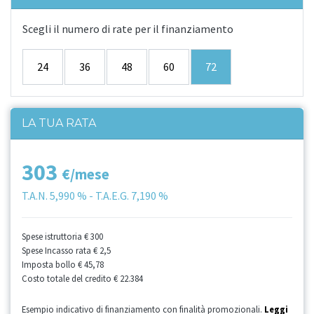
Scegli il numero di rate per il finanziamento
24
36
48
60
72
LA TUA RATA
303
€/mese
T.A.N.
5,990 %
- T.A.E.G.
7,190 %
Spese istruttoria
€ 300
Spese Incasso rata
€ 2,5
Imposta bollo
€ 45,78
Costo totale del credito
€ 22.384
Esempio indicativo di finanziamento con finalità promozionali.
Leggi