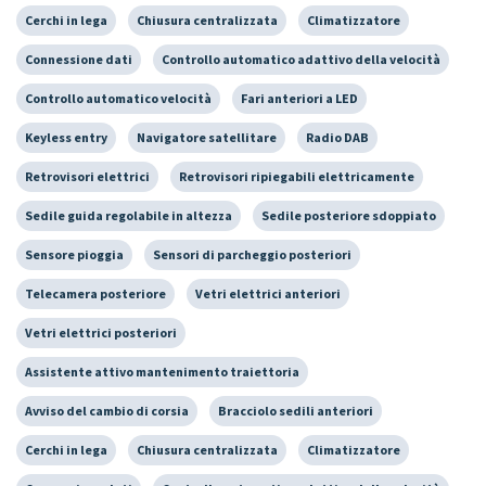
Cerchi in lega
Chiusura centralizzata
Climatizzatore
Connessione dati
Controllo automatico adattivo della velocità
Controllo automatico velocità
Fari anteriori a LED
Keyless entry
Navigatore satellitare
Radio DAB
Retrovisori elettrici
Retrovisori ripiegabili elettricamente
Sedile guida regolabile in altezza
Sedile posteriore sdoppiato
Sensore pioggia
Sensori di parcheggio posteriori
Telecamera posteriore
Vetri elettrici anteriori
Vetri elettrici posteriori
Assistente attivo mantenimento traiettoria
Avviso del cambio di corsia
Bracciolo sedili anteriori
Cerchi in lega
Chiusura centralizzata
Climatizzatore