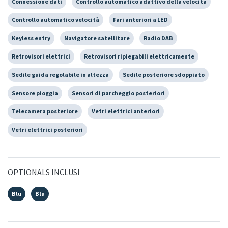
Connessione dati
Controllo automatico adattivo della velocità
Controllo automatico velocità
Fari anteriori a LED
Keyless entry
Navigatore satellitare
Radio DAB
Retrovisori elettrici
Retrovisori ripiegabili elettricamente
Sedile guida regolabile in altezza
Sedile posteriore sdoppiato
Sensore pioggia
Sensori di parcheggio posteriori
Telecamera posteriore
Vetri elettrici anteriori
Vetri elettrici posteriori
OPTIONALS INCLUSI
Blu
Blu