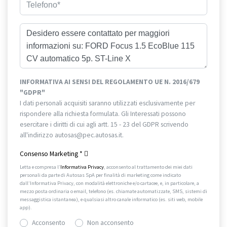
INFORMATIVA AI SENSI DEL REGOLAMENTO UE N. 2016/679
"GDPR"
I dati personali acquisiti saranno utilizzati esclusivamente per
rispondere alla richiesta formulata. Gli Interessati possono
esercitare i diritti di cui agli artt. 15 - 23 del GDPR scrivendo
all'indirizzo autosas@pec.autosas.it.
Informativa completa.
Consenso Marketing
*
Letta e compresa l’
Informativa Privacy
, acconsento al trattamento dei miei dati
personali da parte di Autosas SpA per finalità di marketing come indicato
dall’Informativa Privacy, con modalità elettroniche e/o cartacee, e, in particolare, a
mezzo posta ordinaria o email, telefono (es. chiamate automatizzate, SMS, sistemi di
messaggistica istantanea), e qualsiasi altro canale informatico (es. siti web, mobile
app).
Acconsento
Non acconsento