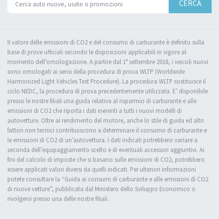
CERCA
Il valore delle emissioni di CO2 e del consumo di carburante è definito sulla
base di prove ufficiali secondo le disposizioni applicabili in vigore al
momento dell'omologazione. A partire dal 1° settembre 2018, i veicoli nuovi
sono omologati ai sensi della procedura di prova WLTP (Worldwide
Harmonized Light Vehicles Test Procedure). La procedura WLTP sostituisce il
ciclo NEDC, la procedura di prova precedentemente utilizzata. E’ disponibile
presso le nostre filiali una guida relativa al risparmio di carburante e alle
emissioni di CO2 che riporta i dati inerenti a tutti i nuovi modelli di
autovetture. Oltre al rendimento del motore, anche lo stile di guida ed altri
fattori non tecnici contribuiscono a determinare il consumo di carburante e
le emissioni di CO2 di un’autovettura. I dati indicati potrebbero variare a
seconda dell’equipaggiamento scelto e di eventuali accessori aggiuntivi. Ai
fini del calcolo di imposte che si basano sulle emissioni di CO2, potrebbero
essere applicati valori diversi da quelli indicati. Per ulteriori informazioni
potete consultare la “Guida ai consumi di carburante e alle emissioni di CO2
di nuove vetture”, pubblicata dal Ministero dello Sviluppo Economico o
rivolgervi presso una delle nostre filiali.