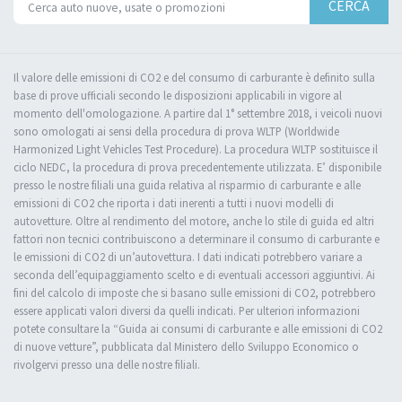
CERCA
Il valore delle emissioni di CO2 e del consumo di carburante è definito sulla
base di prove ufficiali secondo le disposizioni applicabili in vigore al
momento dell'omologazione. A partire dal 1° settembre 2018, i veicoli nuovi
sono omologati ai sensi della procedura di prova WLTP (Worldwide
Harmonized Light Vehicles Test Procedure). La procedura WLTP sostituisce il
ciclo NEDC, la procedura di prova precedentemente utilizzata. E’ disponibile
presso le nostre filiali una guida relativa al risparmio di carburante e alle
emissioni di CO2 che riporta i dati inerenti a tutti i nuovi modelli di
autovetture. Oltre al rendimento del motore, anche lo stile di guida ed altri
fattori non tecnici contribuiscono a determinare il consumo di carburante e
le emissioni di CO2 di un’autovettura. I dati indicati potrebbero variare a
seconda dell’equipaggiamento scelto e di eventuali accessori aggiuntivi. Ai
fini del calcolo di imposte che si basano sulle emissioni di CO2, potrebbero
essere applicati valori diversi da quelli indicati. Per ulteriori informazioni
potete consultare la “Guida ai consumi di carburante e alle emissioni di CO2
di nuove vetture”, pubblicata dal Ministero dello Sviluppo Economico o
rivolgervi presso una delle nostre filiali.