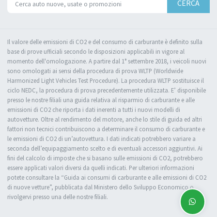
CERCA
Il valore delle emissioni di CO2 e del consumo di carburante è definito sulla
base di prove ufficiali secondo le disposizioni applicabili in vigore al
momento dell'omologazione. A partire dal 1° settembre 2018, i veicoli nuovi
sono omologati ai sensi della procedura di prova WLTP (Worldwide
Harmonized Light Vehicles Test Procedure). La procedura WLTP sostituisce il
ciclo NEDC, la procedura di prova precedentemente utilizzata. E’ disponibile
presso le nostre filiali una guida relativa al risparmio di carburante e alle
emissioni di CO2 che riporta i dati inerenti a tutti i nuovi modelli di
autovetture. Oltre al rendimento del motore, anche lo stile di guida ed altri
fattori non tecnici contribuiscono a determinare il consumo di carburante e
le emissioni di CO2 di un’autovettura. I dati indicati potrebbero variare a
seconda dell’equipaggiamento scelto e di eventuali accessori aggiuntivi. Ai
fini del calcolo di imposte che si basano sulle emissioni di CO2, potrebbero
essere applicati valori diversi da quelli indicati. Per ulteriori informazioni
potete consultare la “Guida ai consumi di carburante e alle emissioni di CO2
di nuove vetture”, pubblicata dal Ministero dello Sviluppo Economico o
rivolgervi presso una delle nostre filiali.