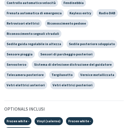
Controllo automatico velocità
Fendinebbia
Frenata automatica di emergenza
Keyless entry
Radio DAB
Retrovisori elettrici
Riconoscimento pedone
Riconoscimento segnali stradali
Sedile guida regolabile in altezza
Sedile posteriore sdoppiato
Sensore pioggia
Sensori di parcheggio posteriori
Servosterzo
Sistema di detezione distrazione del guidatore
Telecamera posteriore
Tergilunotto
Vernice metallizzata
Vetri elettrici anteriori
Vetri elettrici posteriori
OPTIONALS INCLUSI
Frozen white -
Vinyl (salerno)
Frozen white -