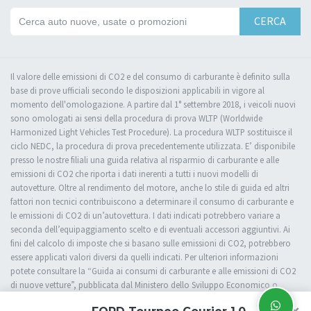
CERCA
Il valore delle emissioni di CO2 e del consumo di carburante è definito sulla
base di prove ufficiali secondo le disposizioni applicabili in vigore al
momento dell'omologazione. A partire dal 1° settembre 2018, i veicoli nuovi
sono omologati ai sensi della procedura di prova WLTP (Worldwide
Harmonized Light Vehicles Test Procedure). La procedura WLTP sostituisce il
ciclo NEDC, la procedura di prova precedentemente utilizzata. E’ disponibile
presso le nostre filiali una guida relativa al risparmio di carburante e alle
emissioni di CO2 che riporta i dati inerenti a tutti i nuovi modelli di
autovetture. Oltre al rendimento del motore, anche lo stile di guida ed altri
fattori non tecnici contribuiscono a determinare il consumo di carburante e
le emissioni di CO2 di un’autovettura. I dati indicati potrebbero variare a
seconda dell’equipaggiamento scelto e di eventuali accessori aggiuntivi. Ai
fini del calcolo di imposte che si basano sulle emissioni di CO2, potrebbero
essere applicati valori diversi da quelli indicati. Per ulteriori informazioni
potete consultare la “Guida ai consumi di carburante e alle emissioni di CO2
di nuove vetture”, pubblicata dal Ministero dello Sviluppo Economico o
rivolgervi presso una delle nostre filiali.
×