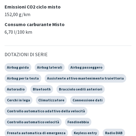
Emissioni CO2 ciclo misto
152,00 g/km
Consumo carburante Misto
6,70 l/100 km
DOTAZIONI DI SERIE
Airbag guida
Airbag laterali
Airbag passeggero
Airbag per la testa
Assistente attivo mantenimento traiettoria
Autoradio
Bluetooth
Bracciolo sedili anteriori
Cerchi in lega
Climatizzatore
Connessione dati
Controllo automatico adattivo della velocità
Controllo automatico velocità
Fendinebbia
Frenata automatica di emergenza
Keyless entry
Radio DAB