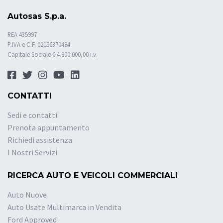
Autosas S.p.a.
REA 435997
P.IVA e C.F. 02156370484
Capitale Sociale € 4.800.000,00 i.v.
CONTATTI
Sedi e contatti
Prenota appuntamento
Richiedi assistenza
I Nostri Servizi
RICERCA AUTO E VEICOLI COMMERCIALI
Auto Nuove
Auto Usate Multimarca in Vendita
Ford Approved