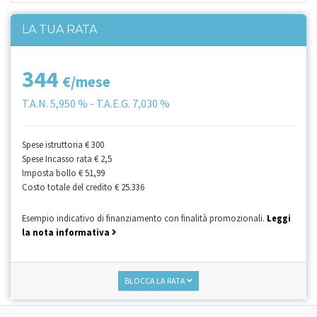
LA TUA RATA
344
€/mese
T.A.N.
5,950 %
- T.A.E.G.
7,030 %
Spese istruttoria
€ 300
Spese Incasso rata
€ 2,5
Imposta bollo
€ 51,99
Costo totale del credito
€ 25.336
Esempio indicativo di finanziamento con finalità promozionali.
Leggi
la nota informativa
BLOCCA LA RATA