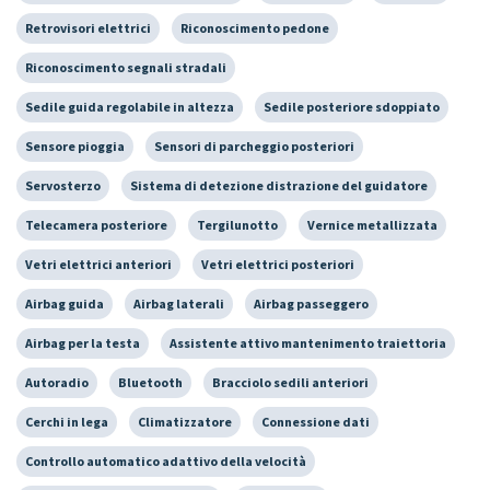
Retrovisori elettrici
Riconoscimento pedone
Riconoscimento segnali stradali
Sedile guida regolabile in altezza
Sedile posteriore sdoppiato
Sensore pioggia
Sensori di parcheggio posteriori
Servosterzo
Sistema di detezione distrazione del guidatore
Telecamera posteriore
Tergilunotto
Vernice metallizzata
Vetri elettrici anteriori
Vetri elettrici posteriori
Airbag guida
Airbag laterali
Airbag passeggero
Airbag per la testa
Assistente attivo mantenimento traiettoria
Autoradio
Bluetooth
Bracciolo sedili anteriori
Cerchi in lega
Climatizzatore
Connessione dati
Controllo automatico adattivo della velocità