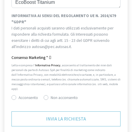
INFORMATIVA AI SENSI DEL REGOLAMENTO UE N. 2016/679
"GDPR"
I dati personali acquisiti saranno utilizzati esclusivamente per
rispondere alla richiesta formulata. Gli Interessati possono
esercitare i diritti di cui agli artt. 15 - 23 del GDPR scrivendo
all'indirizzo autosas@pec.autosas.it.
Informativa completa.
Consenso Marketing
*
Letta e compresa l’
Informativa Privacy
, acconsento al trattamento dei miei dati
personali da parte di Autosas SpA per finalità di marketing come indicato
dall’Informativa Privacy, con modalità elettroniche e/o cartacee, e, in particolare, a
mezzo posta ordinaria o email, telefono (es. chiamate automatizzate, SMS, sistemi di
messaggistica istantanea), e qualsiasi altro canale informatico (es. siti web, mobile
app).
Acconsento
Non acconsento