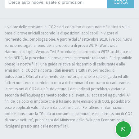
CERCA
Il valore delle emissioni di CO2 e del consumo di carburante è definito sulla
base di prove ufficiali secondo le disposizioni applicabili in vigore al
momento dell'omologazione. A partire dal 1° settembre 2018, i veicoli nuovi
sono omologati ai sensi della procedura di prova WLTP (Worldwide
Harmonized Light Vehicles Test Procedure). La procedura WLTP sostituisce il
ciclo NEDC, la procedura di prova precedentemente utilizzata. E’ disponibile
presso le nostre filiali una guida relativa al risparmio di carburante e alle
emissioni di CO2 che riporta i dati inerenti a tutti i nuovi modelli di
autovetture. Oltre al rendimento del motore, anche lo stile di guida ed altri
fattori non tecnici contribuiscono a determinare il consumo di carburante e
le emissioni di CO2 di un’autovettura. I dati indicati potrebbero variare a
seconda dell’equipaggiamento scelto e di eventuali accessori aggiuntivi. Ai
fini del calcolo di imposte che si basano sulle emissioni di CO2, potrebbero
essere applicati valori diversi da quelli indicati. Per ulteriori informazioni
potete consultare la “Guida ai consumi di carburante e alle emissioni di CO2
di nuove vetture”, pubblicata dal Ministero dello Sviluppo Economico o
rivolgervi presso una delle nostre filiali.