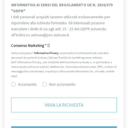
INFORMATIVA AI SENSI DEL REGOLAMENTO UE N. 2016/679
"GDPR"
I dati personali acquisiti saranno utilizzati esclusivamente per
rispondere alla richiesta formulata. Gli Interessati possono
esercitare i diritti di cui agli artt. 15 - 23 del GDPR scrivendo
all'indirizzo autosas@pec.autosas.it.
Informativa completa.
Consenso Marketing
*
Letta e compresa l’
Informativa Privacy
, acconsento al trattamento dei miei dati
personali da parte di Autosas SpA per finalità di marketing come indicato
dall’Informativa Privacy, con modalità elettroniche e/o cartacee, e, in particolare, a
mezzo posta ordinaria o email, telefono (es. chiamate automatizzate, SMS, sistemi di
messaggistica istantanea), e qualsiasi altro canale informatico (es. siti web, mobile
app).
Acconsento
Non acconsento