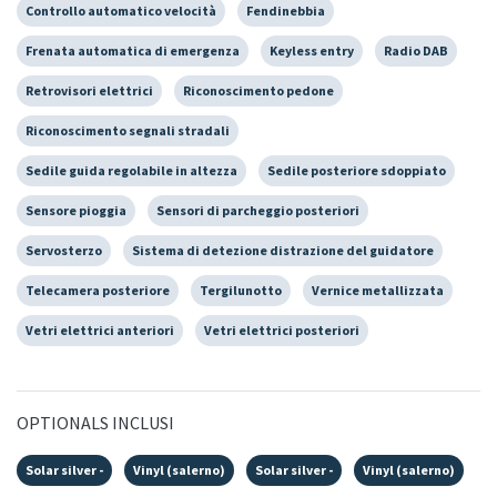
Controllo automatico velocità
Fendinebbia
Frenata automatica di emergenza
Keyless entry
Radio DAB
Retrovisori elettrici
Riconoscimento pedone
Riconoscimento segnali stradali
Sedile guida regolabile in altezza
Sedile posteriore sdoppiato
Sensore pioggia
Sensori di parcheggio posteriori
Servosterzo
Sistema di detezione distrazione del guidatore
Telecamera posteriore
Tergilunotto
Vernice metallizzata
Vetri elettrici anteriori
Vetri elettrici posteriori
OPTIONALS INCLUSI
Solar silver -
Vinyl (salerno)
Solar silver -
Vinyl (salerno)