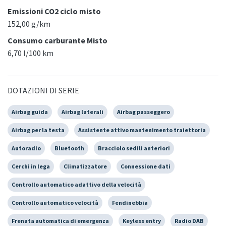
Emissioni CO2 ciclo misto
152,00 g/km
Consumo carburante Misto
6,70 l/100 km
DOTAZIONI DI SERIE
Airbag guida
Airbag laterali
Airbag passeggero
Airbag per la testa
Assistente attivo mantenimento traiettoria
Autoradio
Bluetooth
Bracciolo sedili anteriori
Cerchi in lega
Climatizzatore
Connessione dati
Controllo automatico adattivo della velocità
Controllo automatico velocità
Fendinebbia
Frenata automatica di emergenza
Keyless entry
Radio DAB