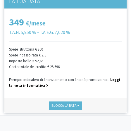
LA TUA RATA
349
€/mese
T.A.N.
5,950 %
- T.A.E.G.
7,020 %
Spese istruttoria
€ 300
Spese Incasso rata
€ 2,5
Imposta bollo
€ 52,66
Costo totale del credito
€ 25.696
Esempio indicativo di finanziamento con finalità promozionali.
Leggi
la nota informativa
BLOCCA LA RATA