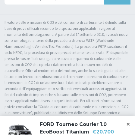
Il valore delle emissioni di CO2 e del consumo di carburante è definito sulla
base di prove ufficiali secondo le disposizioni applicabili in vigore al
momento dell'omologazione. A partire dal 1° settembre 2018, i veicoli nuovi
sono omologati ai sensi della procedura di prova WLTP (Worldwide
Harmonized Light Vehicles Test Procedure). La procedura WLTP sostituisce il
ciclo NEDC, la procedura di prova precedentemente utilizzata. E’ disponibile
presso le nostre filiali una guida relativa al risparmio di carburante e alle
emissioni di CO2 che riporta i dati inerenti a tutti i nuovi modelli di
autovetture. Oltre al rendimento del motore, anche lo stile di guida ed altri
fattori non tecnici contribuiscono a determinare il consumo di carburante e
le emissioni di CO2 di un’autovettura. I dati indicati potrebbero variare a
seconda dell’equipaggiamento scelto e di eventuali accessori aggiuntivi. Ai
fini del calcolo di imposte che si basano sulle emissioni di CO2, potrebbero
essere applicati valori diversi da quelli indicati. Per ulteriori informazioni
potete consultare la “Guida ai consumi di carburante e alle emissioni di CO2
di nuove vetture”, pubblicata dal Ministero dello Sviluppo Economico o
rivolgervi presso una delle nostre filiali.
×
FORD Tourneo Courier 1.0
EcoBoost Titanium
€20.700