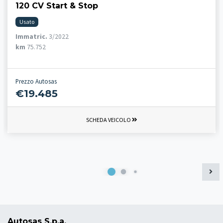
120 CV Start & Stop
Usato
Immatric.
3/2022
km
75.752
Prezzo Autosas
€19.485
SCHEDA VEICOLO
Autosas S.p.a.