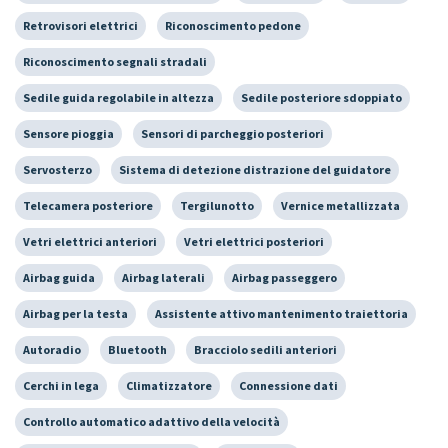
Retrovisori elettrici
Riconoscimento pedone
Riconoscimento segnali stradali
Sedile guida regolabile in altezza
Sedile posteriore sdoppiato
Sensore pioggia
Sensori di parcheggio posteriori
Servosterzo
Sistema di detezione distrazione del guidatore
Telecamera posteriore
Tergilunotto
Vernice metallizzata
Vetri elettrici anteriori
Vetri elettrici posteriori
Airbag guida
Airbag laterali
Airbag passeggero
Airbag per la testa
Assistente attivo mantenimento traiettoria
Autoradio
Bluetooth
Bracciolo sedili anteriori
Cerchi in lega
Climatizzatore
Connessione dati
Controllo automatico adattivo della velocità