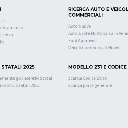
I
RICERCA AUTO E VEICOL
COMMERCIALI
tti
Auto Nuove
puntamento
Auto Usate Multimarca in Vend
istenza
Ford Approved
izi
Veicoli Commerciali Nuovi
 STATALI 2025
MODELLO 231 E CODICE
ementa gli Incentivi Statali
Scarica Codice Etico
Incentivi Statali 2025
Scarica parte generale