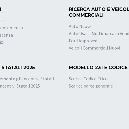
I
RICERCA AUTO E VEICOL
COMMERCIALI
tti
Auto Nuove
puntamento
Auto Usate Multimarca in Vend
istenza
Ford Approved
izi
Veicoli Commerciali Nuovi
 STATALI 2025
MODELLO 231 E CODICE
ementa gli Incentivi Statali
Scarica Codice Etico
Incentivi Statali 2025
Scarica parte generale