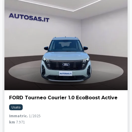
FORD Tourneo Courier 1.0 EcoBoost Active
Usato
Immatric.
1/2025
km
7.971