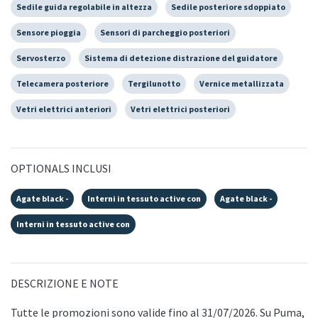
Sedile guida regolabile in altezza
Sedile posteriore sdoppiato
Sensore pioggia
Sensori di parcheggio posteriori
Servosterzo
Sistema di detezione distrazione del guidatore
Telecamera posteriore
Tergilunotto
Vernice metallizzata
Vetri elettrici anteriori
Vetri elettrici posteriori
OPTIONALS INCLUSI
Agate black -
Interni in tessuto active con
Agate black -
Interni in tessuto active con
DESCRIZIONE E NOTE
Tutte le promozioni sono valide fino al 31/07/2026. Su Puma,