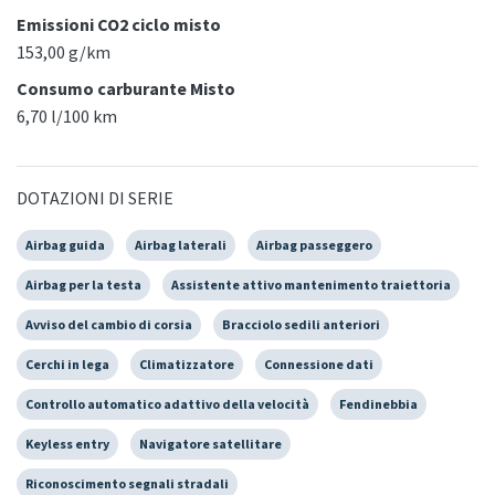
Emissioni CO2 ciclo misto
153,00 g/km
Consumo carburante Misto
6,70 l/100 km
DOTAZIONI DI SERIE
Airbag guida
Airbag laterali
Airbag passeggero
Airbag per la testa
Assistente attivo mantenimento traiettoria
Avviso del cambio di corsia
Bracciolo sedili anteriori
Cerchi in lega
Climatizzatore
Connessione dati
Controllo automatico adattivo della velocità
Fendinebbia
Keyless entry
Navigatore satellitare
Riconoscimento segnali stradali