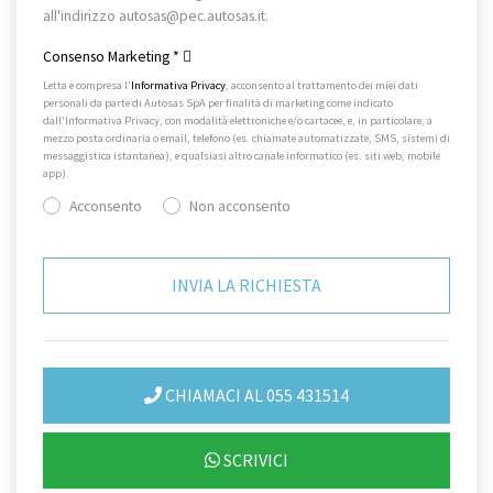
all'indirizzo autosas@pec.autosas.it.
Informativa completa.
Consenso Marketing
*
Letta e compresa l’
Informativa Privacy
, acconsento al trattamento dei miei dati
personali da parte di Autosas SpA per finalità di marketing come indicato
dall’Informativa Privacy, con modalità elettroniche e/o cartacee, e, in particolare, a
mezzo posta ordinaria o email, telefono (es. chiamate automatizzate, SMS, sistemi di
messaggistica istantanea), e qualsiasi altro canale informatico (es. siti web, mobile
app).
Acconsento
Non acconsento
CHIAMACI AL 055 431514
SCRIVICI