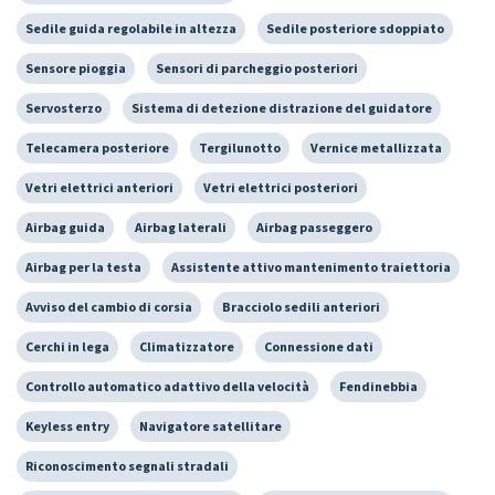
Sedile guida regolabile in altezza
Sedile posteriore sdoppiato
Sensore pioggia
Sensori di parcheggio posteriori
Servosterzo
Sistema di detezione distrazione del guidatore
Telecamera posteriore
Tergilunotto
Vernice metallizzata
Vetri elettrici anteriori
Vetri elettrici posteriori
Airbag guida
Airbag laterali
Airbag passeggero
Airbag per la testa
Assistente attivo mantenimento traiettoria
Avviso del cambio di corsia
Bracciolo sedili anteriori
Cerchi in lega
Climatizzatore
Connessione dati
Controllo automatico adattivo della velocità
Fendinebbia
Keyless entry
Navigatore satellitare
Riconoscimento segnali stradali