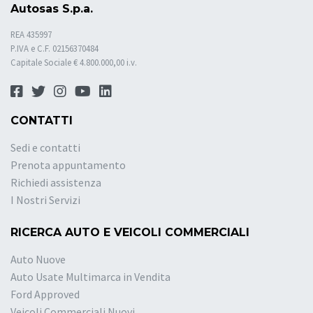
Autosas S.p.a.
REA 435997
P.IVA e C.F. 02156370484
Capitale Sociale € 4.800.000,00 i.v.
CONTATTI
Sedi e contatti
Prenota appuntamento
Richiedi assistenza
I Nostri Servizi
RICERCA AUTO E VEICOLI COMMERCIALI
Auto Nuove
Auto Usate Multimarca in Vendita
Ford Approved
Veicoli Commerciali Nuovi