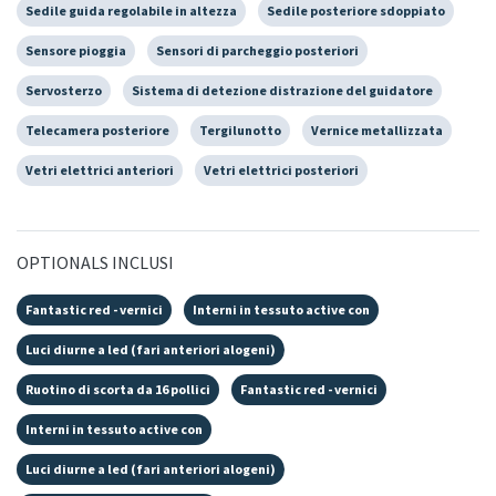
Sedile guida regolabile in altezza
Sedile posteriore sdoppiato
Sensore pioggia
Sensori di parcheggio posteriori
Servosterzo
Sistema di detezione distrazione del guidatore
Telecamera posteriore
Tergilunotto
Vernice metallizzata
Vetri elettrici anteriori
Vetri elettrici posteriori
OPTIONALS INCLUSI
Fantastic red - vernici
Interni in tessuto active con
Luci diurne a led (fari anteriori alogeni)
Ruotino di scorta da 16 pollici
Fantastic red - vernici
Interni in tessuto active con
Luci diurne a led (fari anteriori alogeni)