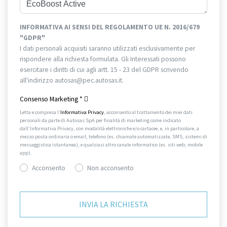
INFORMATIVA AI SENSI DEL REGOLAMENTO UE N. 2016/679
"GDPR"
I dati personali acquisiti saranno utilizzati esclusivamente per
rispondere alla richiesta formulata. Gli Interessati possono
esercitare i diritti di cui agli artt. 15 - 23 del GDPR scrivendo
all'indirizzo autosas@pec.autosas.it.
Informativa completa.
Consenso Marketing
*
Letta e compresa l’
Informativa Privacy
, acconsento al trattamento dei miei dati
personali da parte di Autosas SpA per finalità di marketing come indicato
dall’Informativa Privacy, con modalità elettroniche e/o cartacee, e, in particolare, a
mezzo posta ordinaria o email, telefono (es. chiamate automatizzate, SMS, sistemi di
messaggistica istantanea), e qualsiasi altro canale informatico (es. siti web, mobile
app).
Acconsento
Non acconsento