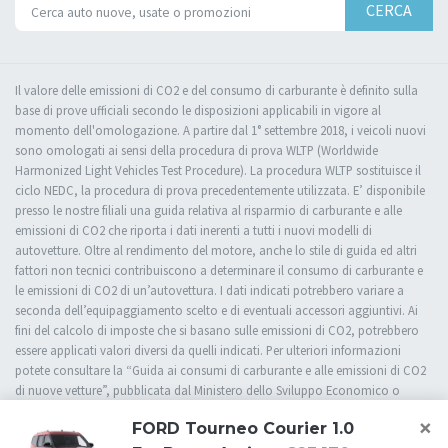
CERCA
Il valore delle emissioni di CO2 e del consumo di carburante è definito sulla
base di prove ufficiali secondo le disposizioni applicabili in vigore al
momento dell'omologazione. A partire dal 1° settembre 2018, i veicoli nuovi
sono omologati ai sensi della procedura di prova WLTP (Worldwide
Harmonized Light Vehicles Test Procedure). La procedura WLTP sostituisce il
ciclo NEDC, la procedura di prova precedentemente utilizzata. E’ disponibile
presso le nostre filiali una guida relativa al risparmio di carburante e alle
emissioni di CO2 che riporta i dati inerenti a tutti i nuovi modelli di
autovetture. Oltre al rendimento del motore, anche lo stile di guida ed altri
fattori non tecnici contribuiscono a determinare il consumo di carburante e
le emissioni di CO2 di un’autovettura. I dati indicati potrebbero variare a
seconda dell’equipaggiamento scelto e di eventuali accessori aggiuntivi. Ai
fini del calcolo di imposte che si basano sulle emissioni di CO2, potrebbero
essere applicati valori diversi da quelli indicati. Per ulteriori informazioni
potete consultare la “Guida ai consumi di carburante e alle emissioni di CO2
di nuove vetture”, pubblicata dal Ministero dello Sviluppo Economico o
rivolgervi presso una delle nostre filiali.
×
FORD Tourneo Courier 1.0