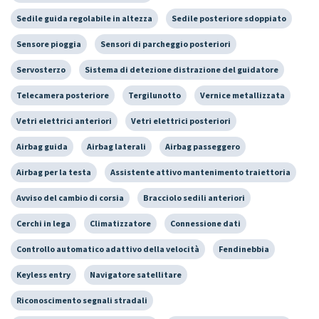
Sedile guida regolabile in altezza
Sedile posteriore sdoppiato
Sensore pioggia
Sensori di parcheggio posteriori
Servosterzo
Sistema di detezione distrazione del guidatore
Telecamera posteriore
Tergilunotto
Vernice metallizzata
Vetri elettrici anteriori
Vetri elettrici posteriori
Airbag guida
Airbag laterali
Airbag passeggero
Airbag per la testa
Assistente attivo mantenimento traiettoria
Avviso del cambio di corsia
Bracciolo sedili anteriori
Cerchi in lega
Climatizzatore
Connessione dati
Controllo automatico adattivo della velocità
Fendinebbia
Keyless entry
Navigatore satellitare
Riconoscimento segnali stradali