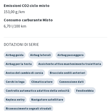
Emissioni CO2 ciclo misto
153,00 g/km
Consumo carburante Misto
6,70 l/100 km
DOTAZIONI DI SERIE
Airbag guida
Airbag laterali
Airbag passeggero
Airbag per la testa
Assistente attivo mantenimento traiettoria
Avviso del cambio di corsia
Bracciolo sedili anteriori
Cerchi in lega
Climatizzatore
Connessione dati
Controllo automatico adattivo della velocità
Fendinebbia
Keyless entry
Navigatore satellitare
Riconoscimento segnali stradali