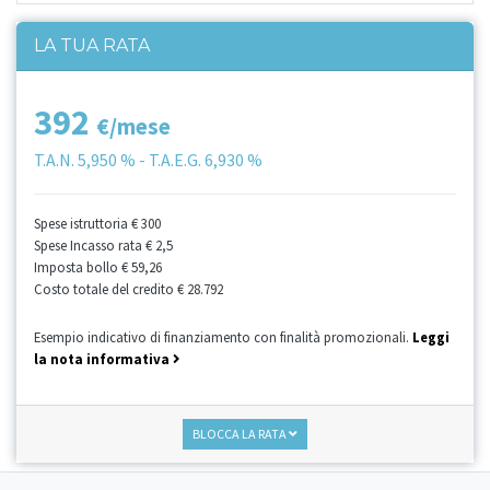
LA TUA RATA
392
€/mese
T.A.N.
5,950 %
- T.A.E.G.
6,930 %
Spese istruttoria
€ 300
Spese Incasso rata
€ 2,5
Imposta bollo
€ 59,26
Costo totale del credito
€ 28.792
Esempio indicativo di finanziamento con finalità promozionali.
Leggi
la nota informativa
BLOCCA LA RATA