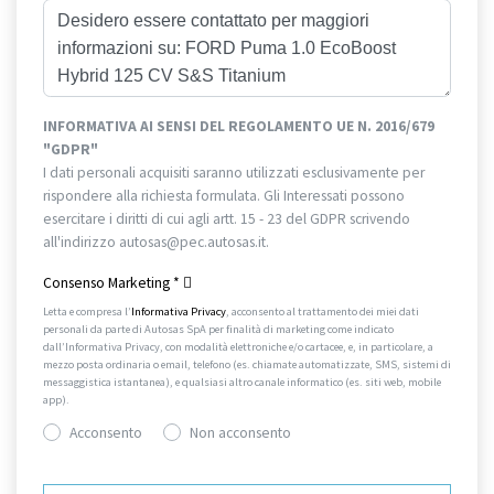
INFORMATIVA AI SENSI DEL REGOLAMENTO UE N. 2016/679
"GDPR"
I dati personali acquisiti saranno utilizzati esclusivamente per
rispondere alla richiesta formulata. Gli Interessati possono
esercitare i diritti di cui agli artt. 15 - 23 del GDPR scrivendo
all'indirizzo autosas@pec.autosas.it.
Informativa completa.
Consenso Marketing
*
Letta e compresa l’
Informativa Privacy
, acconsento al trattamento dei miei dati
personali da parte di Autosas SpA per finalità di marketing come indicato
dall’Informativa Privacy, con modalità elettroniche e/o cartacee, e, in particolare, a
mezzo posta ordinaria o email, telefono (es. chiamate automatizzate, SMS, sistemi di
messaggistica istantanea), e qualsiasi altro canale informatico (es. siti web, mobile
app).
Acconsento
Non acconsento