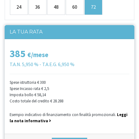
24
36
48
60
72
LA TUA RATA
385
€/mese
T.A.N.
5,950 %
- T.A.E.G.
6,950 %
Spese istruttoria
€ 300
Spese Incasso rata
€ 2,5
Imposta bollo
€ 58,14
Costo totale del credito
€ 28.288
Esempio indicativo di finanziamento con finalità promozionali.
Leggi
la nota informativa