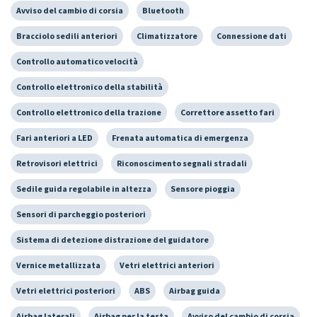
Avviso del cambio di corsia
Bluetooth
Bracciolo sedili anteriori
Climatizzatore
Connessione dati
Controllo automatico velocità
Controllo elettronico della stabilità
Controllo elettronico della trazione
Correttore assetto fari
Fari anteriori a LED
Frenata automatica di emergenza
Retrovisori elettrici
Riconoscimento segnali stradali
Sedile guida regolabile in altezza
Sensore pioggia
Sensori di parcheggio posteriori
Sistema di detezione distrazione del guidatore
Vernice metallizzata
Vetri elettrici anteriori
Vetri elettrici posteriori
ABS
Airbag guida
Airbag laterali
Airbag per la testa
Avviso del cambio di corsia