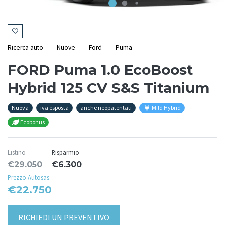
Ricerca auto
Nuove
Ford
Puma
FORD Puma 1.0 EcoBoost
Hybrid 125 CV S&S Titanium
Nuova
iva esposta
anche neopatentati
Mild Hybrid
Ecobonus
Listino
Risparmio
€29.050
€6.300
Prezzo Autosas
€22.750
RICHIEDI UN PREVENTIVO