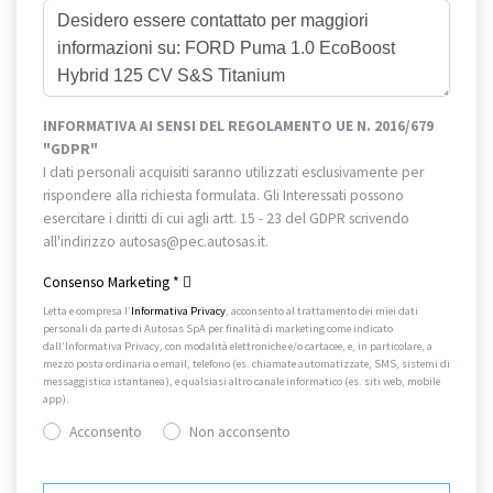
INFORMATIVA AI SENSI DEL REGOLAMENTO UE N. 2016/679
"GDPR"
I dati personali acquisiti saranno utilizzati esclusivamente per
rispondere alla richiesta formulata. Gli Interessati possono
esercitare i diritti di cui agli artt. 15 - 23 del GDPR scrivendo
all'indirizzo autosas@pec.autosas.it.
Informativa completa.
Consenso Marketing
*
Letta e compresa l’
Informativa Privacy
, acconsento al trattamento dei miei dati
personali da parte di Autosas SpA per finalità di marketing come indicato
dall’Informativa Privacy, con modalità elettroniche e/o cartacee, e, in particolare, a
mezzo posta ordinaria o email, telefono (es. chiamate automatizzate, SMS, sistemi di
messaggistica istantanea), e qualsiasi altro canale informatico (es. siti web, mobile
app).
Acconsento
Non acconsento