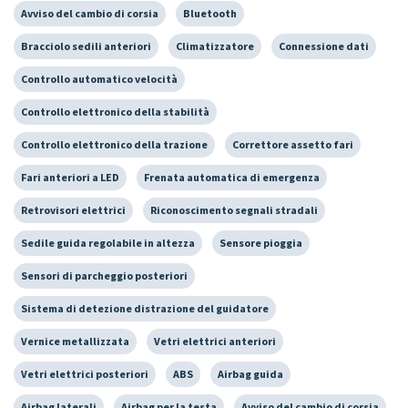
Avviso del cambio di corsia
Bluetooth
Bracciolo sedili anteriori
Climatizzatore
Connessione dati
Controllo automatico velocità
Controllo elettronico della stabilità
Controllo elettronico della trazione
Correttore assetto fari
Fari anteriori a LED
Frenata automatica di emergenza
Retrovisori elettrici
Riconoscimento segnali stradali
Sedile guida regolabile in altezza
Sensore pioggia
Sensori di parcheggio posteriori
Sistema di detezione distrazione del guidatore
Vernice metallizzata
Vetri elettrici anteriori
Vetri elettrici posteriori
ABS
Airbag guida
Airbag laterali
Airbag per la testa
Avviso del cambio di corsia