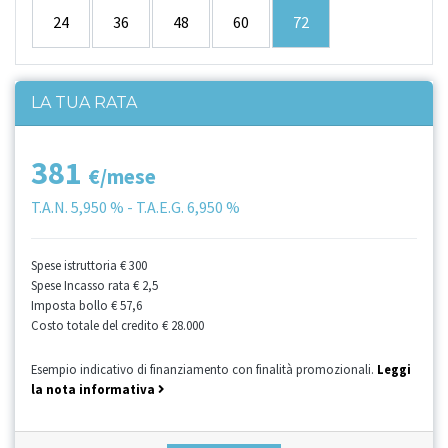
24
36
48
60
72
LA TUA RATA
381
€/mese
T.A.N.
5,950 %
- T.A.E.G.
6,950 %
Spese istruttoria
€ 300
Spese Incasso rata
€ 2,5
Imposta bollo
€ 57,6
Costo totale del credito
€ 28.000
Esempio indicativo di finanziamento con finalità promozionali.
Leggi
la nota informativa