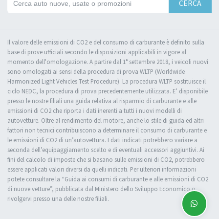
CERCA
Il valore delle emissioni di CO2 e del consumo di carburante è definito sulla
base di prove ufficiali secondo le disposizioni applicabili in vigore al
momento dell'omologazione. A partire dal 1° settembre 2018, i veicoli nuovi
sono omologati ai sensi della procedura di prova WLTP (Worldwide
Harmonized Light Vehicles Test Procedure). La procedura WLTP sostituisce il
ciclo NEDC, la procedura di prova precedentemente utilizzata. E’ disponibile
presso le nostre filiali una guida relativa al risparmio di carburante e alle
emissioni di CO2 che riporta i dati inerenti a tutti i nuovi modelli di
autovetture. Oltre al rendimento del motore, anche lo stile di guida ed altri
fattori non tecnici contribuiscono a determinare il consumo di carburante e
le emissioni di CO2 di un’autovettura. I dati indicati potrebbero variare a
seconda dell’equipaggiamento scelto e di eventuali accessori aggiuntivi. Ai
fini del calcolo di imposte che si basano sulle emissioni di CO2, potrebbero
essere applicati valori diversi da quelli indicati. Per ulteriori informazioni
potete consultare la “Guida ai consumi di carburante e alle emissioni di CO2
di nuove vetture”, pubblicata dal Ministero dello Sviluppo Economico o
rivolgervi presso una delle nostre filiali.