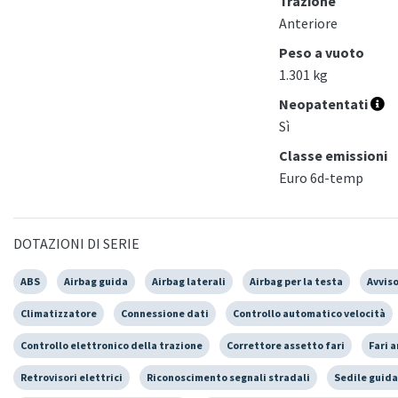
Trazione
Anteriore
Peso a vuoto
1.301 kg
Neopatentati
Sì
Classe emissioni
Euro 6d-temp
DOTAZIONI DI SERIE
ABS
Airbag guida
Airbag laterali
Airbag per la testa
Avviso
Climatizzatore
Connessione dati
Controllo automatico velocità
Controllo elettronico della trazione
Correttore assetto fari
Fari a
Retrovisori elettrici
Riconoscimento segnali stradali
Sedile guida