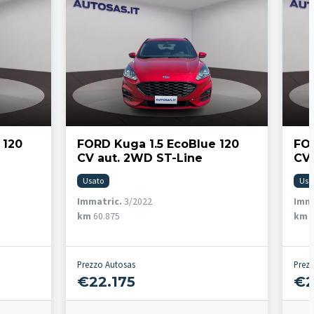
 120
FORD Kuga 1.5 EcoBlue 120
FOR
CV aut. 2WD ST-Line
CV 
Usato
Usa
Immatric.
3/2022
Imma
km
60.875
km
5
Prezzo Autosas
Prez
€22.175
€2