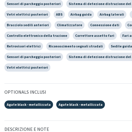
Sensori di parcheggio posteriori
Sistema di detezione distrazione del
Vetri elettrici posteriori
ABS
Airbag guida
Airbag laterali
Bracciolo sedili anteriori
Climatizzatore
Connessione dati
Co
Controllo elettronico della trazione
Correttore assetto fari
Fari a
Retrovisori elettrici
Riconoscimento segnali stradali
Sedile guida
Sensori di parcheggio posteriori
Sistema di detezione distrazione del
Vetri elettrici posteriori
OPTIONALS INCLUSI
Agate black - metallizzata
Agate black - metallizzata
DESCRIZIONE E NOTE