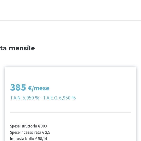
ata mensile
385
€/mese
T.A.N.
5,950 %
- T.A.E.G.
6,950 %
Spese istruttoria
€ 300
Spese Incasso rata
€ 2,5
Imposta bollo
€ 58,14