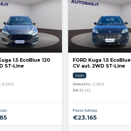
uga 1.5 EcoBlue 120
FORD Kuga 1.5 EcoBlue
D ST-Line
CV aut. 2WD ST-Line
Usato
.
8/2022
Immatric.
1/2023
7
km
80.162
osas
Prezzo Autosas
85
€23.165