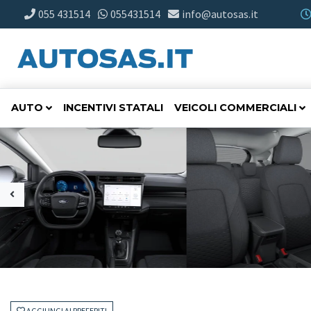
055 431514
055431514
info@autosas.it
AUTO
INCENTIVI STATALI
VEICOLI COMMERCIALI
AGGIUNGI AI PREFERITI