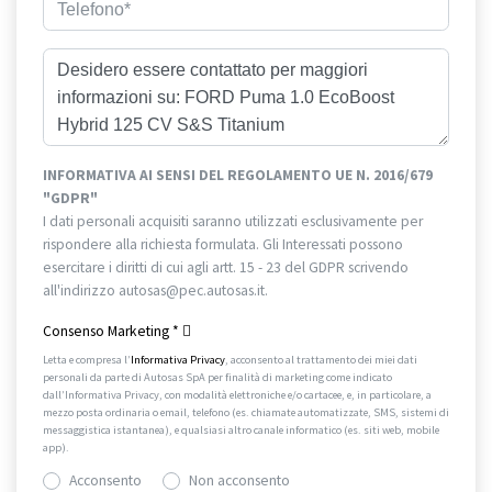
INFORMATIVA AI SENSI DEL REGOLAMENTO UE N. 2016/679
"GDPR"
I dati personali acquisiti saranno utilizzati esclusivamente per
rispondere alla richiesta formulata. Gli Interessati possono
esercitare i diritti di cui agli artt. 15 - 23 del GDPR scrivendo
all'indirizzo autosas@pec.autosas.it.
Informativa completa.
Consenso Marketing
*
Letta e compresa l’
Informativa Privacy
, acconsento al trattamento dei miei dati
personali da parte di Autosas SpA per finalità di marketing come indicato
dall’Informativa Privacy, con modalità elettroniche e/o cartacee, e, in particolare, a
mezzo posta ordinaria o email, telefono (es. chiamate automatizzate, SMS, sistemi di
messaggistica istantanea), e qualsiasi altro canale informatico (es. siti web, mobile
app).
Acconsento
Non acconsento