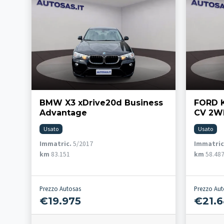
BMW X3 xDrive20d Business
FORD K
Advantage
CV 2W
Usato
Usato
Immatric.
5/2017
Immatric
km
83.151
km
58.48
Prezzo Autosas
Prezzo Aut
€19.975
€21.6