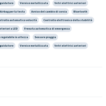
 guidatore
Vernice metallizzata
Vetri elettrici anteriori
Airbag per la testa
Avviso del cambio di corsia
Bluetooth
ntrollo automatico velocità
Controllo elettronico della stabilità
nteriori a LED
Frenata automatica di emergenza
 regolabile in altezza
Sensore pioggia
 guidatore
Vernice metallizzata
Vetri elettrici anteriori