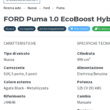
Ricerca auto
Nuove
Ford
Puma
FORD Puma 1.0 EcoBoost Hybr
Nuova
iva esposta
anche neopatentati
Mild Hybrid
Ecobonu
CARATTERISTICHE
SPECIFICHE TECNI
Tipo di veicolo
Cilindrata
3
Nuova
999 cm
Carrozzeria
Alimentazione
SUV, 5 porte, 5 posti
Elettrica/Benzina
Colore esterno
Potenza
Agate Black - Metallizzata
125 CV (91 kW)
Riferimento
Cambio
J44646
Manuale