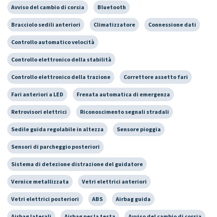
Avviso del cambio di corsia
Bluetooth
Bracciolo sedili anteriori
Climatizzatore
Connessione dati
Controllo automatico velocità
Controllo elettronico della stabilità
Controllo elettronico della trazione
Correttore assetto fari
Fari anteriori a LED
Frenata automatica di emergenza
Retrovisori elettrici
Riconoscimento segnali stradali
Sedile guida regolabile in altezza
Sensore pioggia
Sensori di parcheggio posteriori
Sistema di detezione distrazione del guidatore
Vernice metallizzata
Vetri elettrici anteriori
Vetri elettrici posteriori
ABS
Airbag guida
Airbag laterali
Airbag per la testa
Avviso del cambio di corsia