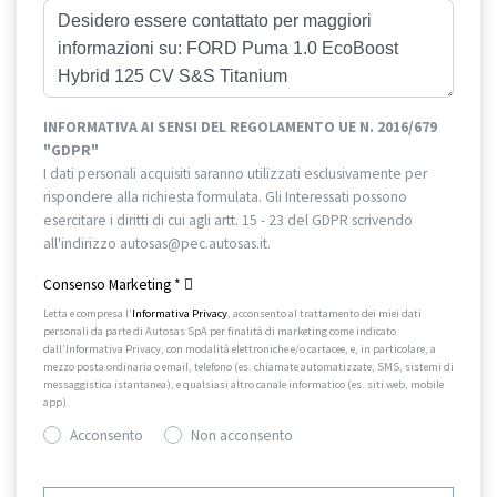
INFORMATIVA AI SENSI DEL REGOLAMENTO UE N. 2016/679
"GDPR"
I dati personali acquisiti saranno utilizzati esclusivamente per
rispondere alla richiesta formulata. Gli Interessati possono
esercitare i diritti di cui agli artt. 15 - 23 del GDPR scrivendo
all'indirizzo autosas@pec.autosas.it.
Informativa completa.
Consenso Marketing
*
Letta e compresa l’
Informativa Privacy
, acconsento al trattamento dei miei dati
personali da parte di Autosas SpA per finalità di marketing come indicato
dall’Informativa Privacy, con modalità elettroniche e/o cartacee, e, in particolare, a
mezzo posta ordinaria o email, telefono (es. chiamate automatizzate, SMS, sistemi di
messaggistica istantanea), e qualsiasi altro canale informatico (es. siti web, mobile
app).
Acconsento
Non acconsento