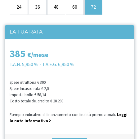
24
36
48
60
72
LA TUA RATA
385
€/mese
T.A.N.
5,950 %
- T.A.E.G.
6,950 %
Spese istruttoria
€ 300
Spese Incasso rata
€ 2,5
Imposta bollo
€ 58,14
Costo totale del credito
€ 28.288
Esempio indicativo di finanziamento con finalità promozionali.
Leggi
la nota informativa